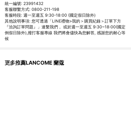
統一編號: 23991432
客服聯繫方式: 0800-211-198
客服時段: 週一至週五 9:30-18:00 (國定假日除外)
其他說明事項: 您可透過「LINE禮物>我的＞購買紀錄＞訂單下方
『洽詢訂單問題』」連繫我們， 或於週一至週五 9:30~18:00(國定
例假日除外),撥打客服專線 我們將會儘快為您解答, 感謝您的耐心等
候
更多推薦LANCOME 蘭蔻
看更多