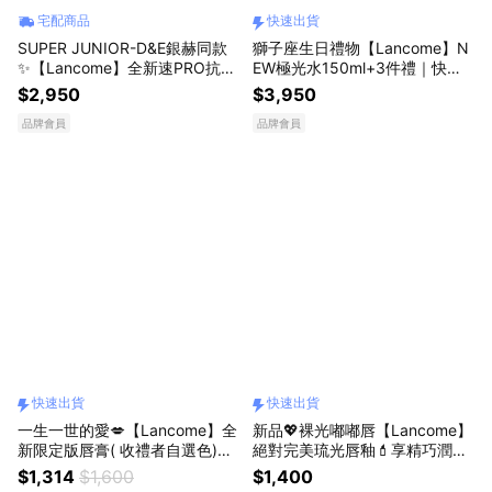
宅配商品
快速出貨
SUPER JUNIOR-D&E銀赫同款
獅子座生日禮物【Lancome】N
✨【Lancome】全新速PRO抗皺
EW極光水150ml+3件禮｜快速
筆保養禮盒💝｜生日禮物 保養推
出貨
$2,950
$3,950
薦 送女生 獨家
品牌會員
品牌會員
快速出貨
快速出貨
一生一世的愛💋【Lancome】全
新品💖裸光嘟嘟唇【Lancome】
新限定版唇膏( 收禮者自選色)💘
絕對完美琉光唇釉💄享精巧潤唇
加贈彩妝2件禮｜快速出貨 送女
膏/零粉感任選｜快速出貨 送女
$1,314
$1,600
$1,400
生 情人節禮物
生 獨家