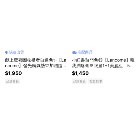
快速出貨
宅配商品
獻上驚喜💌收禮者自選色✨【La
小紅書熱門色😍【Lancome】唯
ncome】發光粉氣墊🩷加贈隨行
我潤唇膏🤎限量1+1美唇組｜53
香+潤唇膏精巧版｜快速出貨｜
甜茶玫瑰光｜刻字禮物
$1,950
$1,450
生日禮物
品牌會員
品牌會員
客製刻印