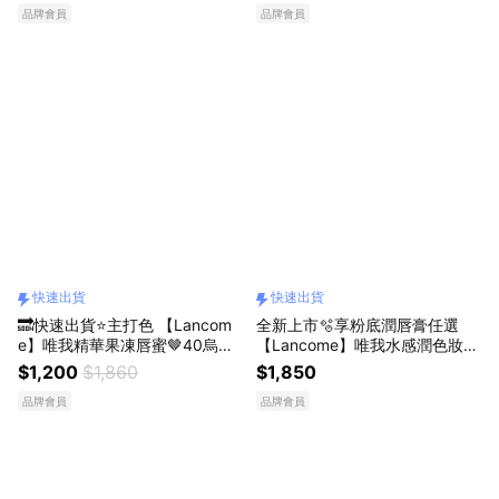
品牌會員
品牌會員
快速出貨
快速出貨
🔜快速出貨⭐主打色 【Lancom
全新上市🫧享粉底潤唇膏任選
e】唯我精華果凍唇蜜🤎40烏龍
【Lancome】唯我水感潤色妝前
茶凍｜加贈隨行香+潤唇膏｜生
乳✨收禮者自選色號｜快速出貨
$1,200
$1,860
$1,850
日禮物
｜送女生
品牌會員
品牌會員