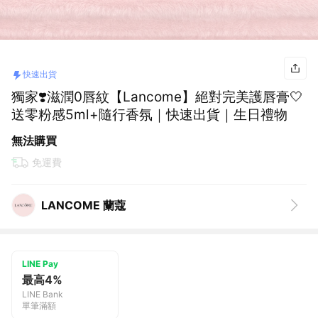
快速出貨
獨家❣️滋潤0唇紋【Lancome】絕對完美護唇膏🤍
送零粉感5ml+隨行香氛｜快速出貨｜生日禮物
無法購買
免運費
LANCOME 蘭蔻
LINE Pay
最高4%
LINE Bank
單筆滿額