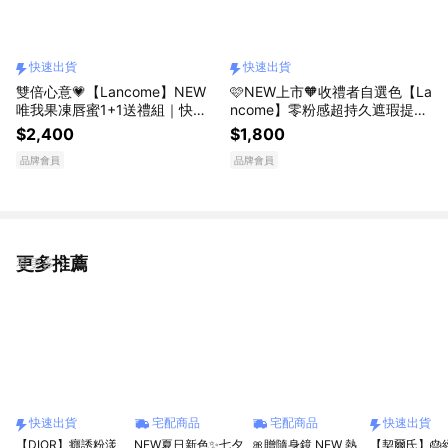
快速出貨
快速出貨
雙倍心意💗【Lancome】NEW
🩷NEW上市🧡收禮者自選色【La
唯我果凍唇蜜1+1送禮組｜快速
ncome】零粉感超持久遮瑕提亮
出貨｜送女生｜生日禮物
液+2件禮｜快速出貨
$2,400
$1,800
品牌會員
品牌會員
更多推薦
看更多
快速出貨
宅配商品
宅配商品
快速出貨
【DIOR】癮誘粉漾
NEW夏日新色✨七夕
🎀贈隨身鏡 NEW 熱
【契爾氏】🎂