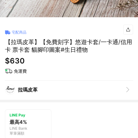
宅配商品
【拉瑪皮革】【免費刻字】悠遊卡套/一卡通/信用
卡 票卡套 貓腳印圖案#生日禮物
$630
免運費
拉瑪皮革
LINE Pay
最高4%
LINE Bank
單筆滿額