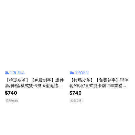
宅配商品
宅配商品
【拉瑪皮革】【免費刻字】證件
【拉瑪皮革】【免費刻字】證件
套/伸縮/橫式雙卡層 #聖誕禮物
套/伸縮/直式雙卡層 #畢業禮物
#生日禮物
#生日禮物
$740
$740
客製刻印
客製刻印