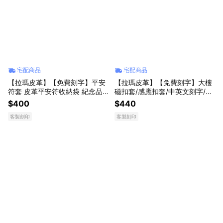
宅配商品
宅配商品
【拉瑪皮革】【免費刻字】平安
【拉瑪皮革】【免費刻字】大樓
符套 皮革平安符收納袋 紀念品
磁扣套/感應扣套/中英文刻字/典
皮件 真皮 #聖誕禮物 #生日禮物
雅防脫落配件 #聖誕禮物 #生日
$400
$440
禮物
客製刻印
客製刻印