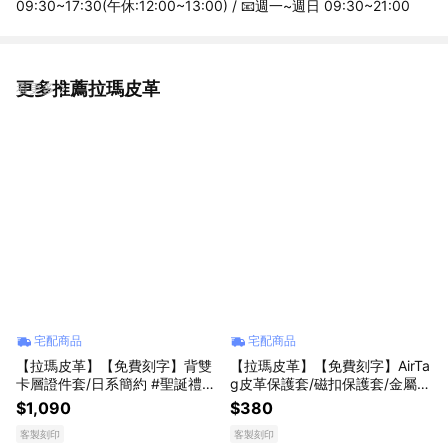
09:30~17:30(午休:12:00~13:00) / 📧週一~週日 09:30~21:00
更多推薦拉瑪皮革
看更多
宅配商品
宅配商品
【拉瑪皮革】【免費刻字】背雙
【拉瑪皮革】【免費刻字】AirTa
卡層證件套/日系簡約 #聖誕禮物
g皮革保護套/磁扣保護套/金屬鎖
#生日禮物
扣款 #聖誕禮物 #生日禮物
$1,090
$380
客製刻印
客製刻印