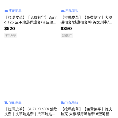
宅配商品
宅配商品
【拉瑪皮革】【免費刻字】Sprin
【拉瑪皮革】【免費刻字】大樓
g 125 皮革鑰匙保護套/真皮鑰匙
磁扣套/感應扣套/中英文刻字/螺
保護套/PGO Keyless #聖誕禮物
絲扣勾勾配件 #聖誕禮物 #生日
$520
$390
#生日禮物
禮物
客製刻印
客製刻印
宅配商品
宅配商品
【拉瑪皮革】 SUZUKI SX4 鑰匙
【拉瑪皮革】【免費刻字】維夫
皮套｜皮革鑰匙套｜汽車鑰匙套
拉克 大樓感應磁扣套 #聖誕禮物