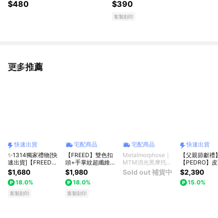
｜ 真皮鑰匙包 ｜多色選擇
#生日禮物
$480
$390
客製刻印
更多推薦
看更多
快速出貨
宅配商品
宅配商品
快速出貨
✨1314獨家禮物[快
【FREED】雙色扣
Metalmorphose｜
【父親節獻禮
速出貨]【FREED】
頭+手掌紋超纖維皮
MTM消光黑摩托車
【PEDRO】
商務休閒頭層牛皮皮
帶-多款顏色可選 客
鑰匙圈
面皮帶｜男生
$1,680
$1,980
Sold out 補貨中
$2,390
帶 多款可選 送禮自
製化刻字 生日禮物
物｜型男單品
18.0%
18.0%
15.0%
選 客製化刻字 生日
送禮推薦 男生禮物
出貨｜小CK
禮物 送禮推薦 男生
禮物獨家 新品上市
牌
客製刻印
客製刻印
禮物 現貨 巨蟹座 禮
送給男生 真皮皮帶
物獨家 新品上市 送
上班族禮物 巨蟹座
給男生 真皮皮帶
獅子座