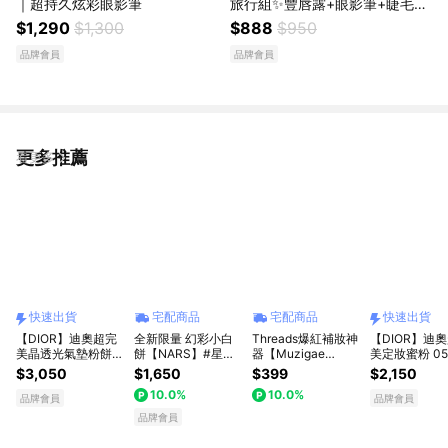
｜超持久炫彩眼影筆
旅行組✨豐唇露+眼影筆+睫毛膏
+維他命乳霜7ml｜生日禮物
$1,290
$1,300
$888
$950
品牌會員
品牌會員
更多推薦
看更多
快速出貨
宅配商品
宅配商品
快速出貨
【DIOR】迪奧超完
全新限量 幻彩小白
Threads爆紅補妝神
【DIOR】迪
美晶透光氣墊粉餅
餅【NARS】#星河
器【Muzigae
美定妝蜜粉 05
蝴蝶結 l 收禮者自選
小白餅 裸光幻彩蜜
Mansion】波光鏡面
粉 [快速出貨]
$3,050
$1,650
$399
$2,150
色號 [快速出貨]
粉餅💜禮物獨家贈迷
蜜粉吸油面紙(鏡子X
10.0%
10.0%
你腮紅 | 持久定妝 輕
氣墊粉撲X蜜粉控油
品牌會員
品牌會員
盈提亮🫧 | 生日禮物
3 in 1 !!) #李時安吸
品牌會員
生日快樂 七夕 情人
油面紙
節禮物