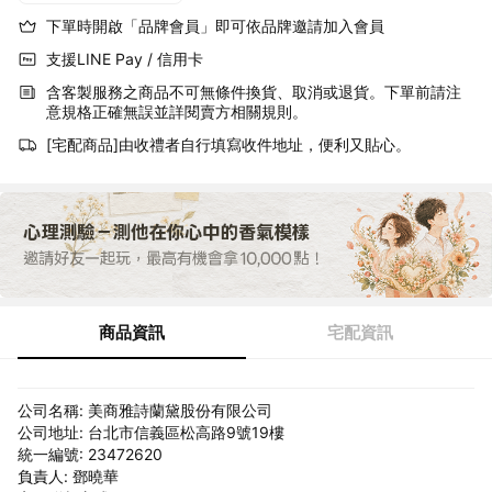
下單時開啟「品牌會員」即可依品牌邀請加入會員
支援LINE Pay / 信用卡
含客製服務之商品不可無條件換貨、取消或退貨。下單前請注
意規格正確無誤並詳閱賣方相關規則。
[宅配商品]由收禮者自行填寫收件地址，便利又貼心。
商品資訊
宅配資訊
公司名稱: 美商雅詩蘭黛股份有限公司
公司地址: 台北市信義區松高路9號19樓
統一編號: 23472620
負責人: 鄧曉華