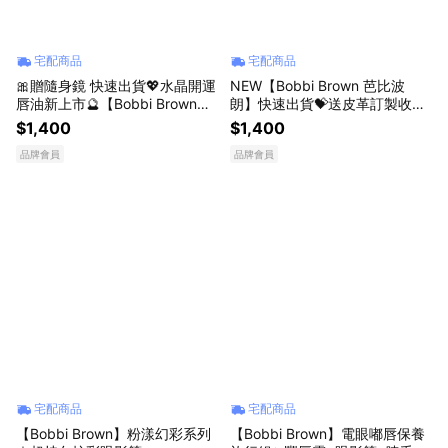
宅配商品
宅配商品
🎀贈隨身鏡 快速出貨💖水晶開運
NEW【Bobbi Brown 芭比波
唇油新上市🔮【Bobbi Brown】
朗】快速出貨💝送皮革訂製收納
晶鑽水晶豐盈護唇油 #水晶豐唇
包✨全新升級版 晶鑽修護潤色護
$1,400
$1,400
油｜ 送女友 ｜生日禮物 亮出你
唇膏​ #唇紋消失棒 ｜ 送女友 送
品牌會員
品牌會員
的好氣場
男友 潤唇膏推薦 生日禮物 專櫃
護唇膏
宅配商品
宅配商品
【Bobbi Brown】粉漾幻彩系列
【Bobbi Brown】電眼嘟唇保養