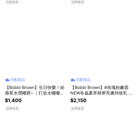
品牌會員
品牌會員
宅配商品
宅配商品
【Bobbi Brown】生日快樂！給
【Bobbi Brown】#玫瑰粉嫩霜
壽星水潤嘟唇✨｜打造水嘟嘟嫩
NEW冬蟲夏草精華亮膚持妝乳 S
唇！晶鑽桂馥修護潤唇精華
PF 24 PA++
$1,400
$2,150
品牌會員
品牌會員