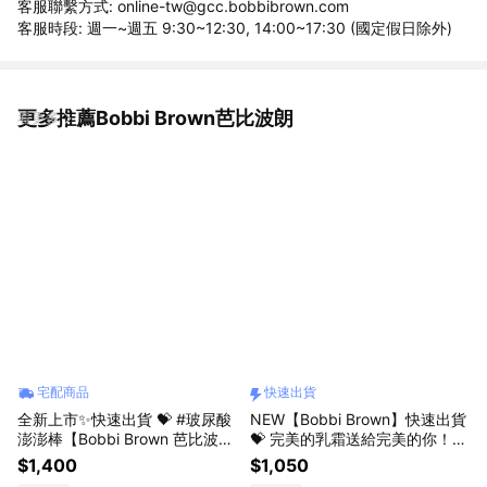
客服聯繫方式: online-tw@gcc.bobbibrown.com
客服時段: 週一~週五 9:30~12:30, 14:00~17:30 (國定假日除外)
更多推薦Bobbi Brown芭比波朗
看更多
宅配商品
快速出貨
全新上市✨快速出貨 💝 #玻尿酸
NEW【Bobbi Brown】快速出貨
澎澎棒【Bobbi Brown 芭比波
💝 完美的乳霜送給完美的你！｜
朗】玻尿酸澎澎亮顏彩妝棒 8g
維他命超完美乳霜 #持妝神霜 壽
$1,400
$1,050
星獻禮