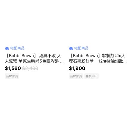
宅配商品
宅配商品
【Bobbi Brown】 經典不敗 人
【Bobbi Brown】客製刻印x大
人駕馭 💗原生時尚5色眼彩盤 #
理石蜜粉餅💙｜12hr控油鎖妝，
Opal Nude
刷出嫩透亮！送女友 生日禮物推
$1,560
$2,400
$1,900
薦 #五花肉蜜粉餅
品牌會員
品牌會員
客製刻印