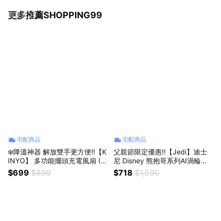
更多推薦SHOPPING99
看更多
宅配商品
宅配商品
❄️降溫神器 解放雙手更方便‼️【K
父親節限定優惠‼️【Jedi】迪士
INYO】 多功能擺頭充電風扇 (U
尼 Disney 熊抱哥系列AI渦輪掛
F-4320)✨60度廣角✨媽媽解放
脖風扇✨自帶巨星風彩✨聖誕禮
$699
$899
$718
$1,590
雙手✨推車也適用✨ (SHOPPIN
物 交換禮物 聖誕節 (SHOPPING
G99)
99)