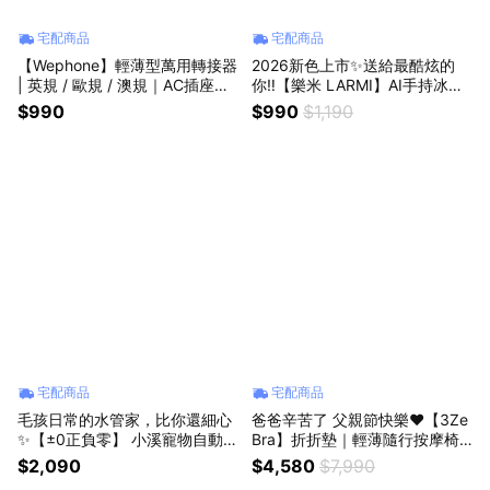
宅配商品
宅配商品
【Wephone】輕薄型萬用轉接器
2026新色上市✨送給最酷炫的
| 英規 / 歐規 / 澳規｜AC插座、
你‼️【樂米 LARMI】AI手持冰能
USB-A、USB-C｜推桿式切換✨
扇-LMF08MAX✨渦輪增壓強風
$990
$990
$1,190
摺疊插頭✨ (SHOPPING99)
3秒瞬間降溫✨超長續航力⚡會說
話的風扇 (SHOPPING99)
宅配商品
宅配商品
毛孩日常的水管家，比你還細心
爸爸辛苦了 父親節快樂❤️【3Ze
✨【±0正負零】 小溪寵物自動飲
Bra】折折墊｜輕薄隨行按摩椅
水機|三層濾軟水|透白|KP30 (S
墊✨超輕薄折疊設計，貼合身形
$2,090
$4,580
$7,990
HOPPING99)
精準按壓✨ (SHOPPING99)