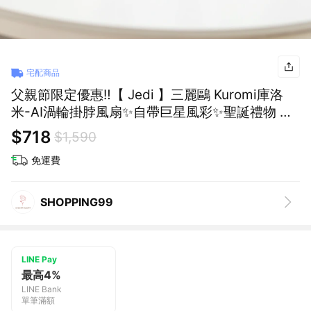
宅配商品
父親節限定優惠‼️【 Jedi 】三麗鷗 Kuromi庫洛
米-AI渦輪掛脖風扇✨自帶巨星風彩✨聖誕禮物 交
換禮物 聖誕節 (SHOPPING99)
$718
$1,590
免運費
SHOPPING99
LINE Pay
最高4%
LINE Bank
單筆滿額