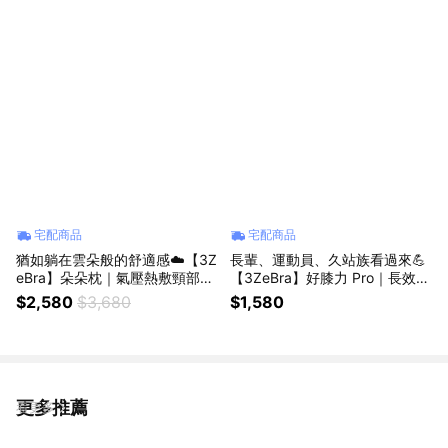
宅配商品
宅配商品
猶如躺在雲朵般的舒適感☁️【3Z
長輩、運動員、久站族看過來💪
eBra】朵朵枕｜氣壓熱敷頸部按
【3ZeBra】好膝力 Pro｜長效鎖
摩器✨立體滾輪揉捏✨ 6片 3D
溫膝部按摩器✨三種震動按摩模
$2,580
$3,680
$1,580
分層氣囊 (SHOPPING99)
式✨工作辛苦了 (SHOPPING99)
更多推薦
看更多