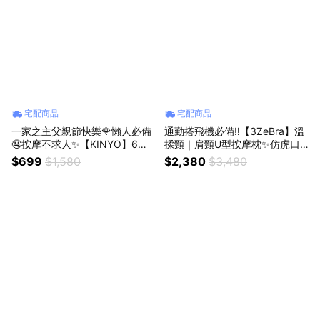
宅配商品
宅配商品
一家之主父親節快樂🌹懶人必備
通勤搭飛機必備‼️【3ZeBra】溫
🤤按摩不求人✨【KINYO】6段
揉頸｜肩頸U型按摩枕✨仿虎口
式肌肉舒緩筋膜槍 (FG-61)✨生
按摩頭✨生日禮物 (SHOPPING9
$699
$1,580
$2,380
$3,480
日禮物✨情人節禮物✨聖誕節✨
9)
父親節 ♡按摩再也不困難♡筋膜
槍 (SHOPPING99)