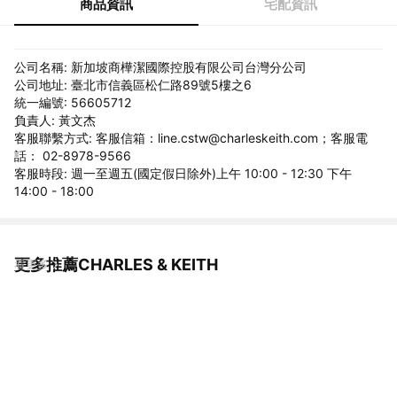
商品資訊
宅配資訊
公司名稱: 新加坡商樺潔國際控股有限公司台灣分公司
公司地址: 臺北市信義區松仁路89號5樓之6
統一編號: 56605712
負責人: 黃文杰
客服聯繫方式: 客服信箱：line.cstw@charleskeith.com；客服電
話： 02-8978-9566
客服時段: 週一至週五(國定假日除外)上午 10:00 - 12:30 下午
14:00 - 18:00
更多推薦CHARLES & KEITH
看更多