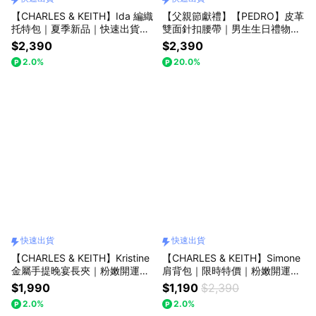
【CHARLES & KEITH】Ida 編織
【父親節獻禮】【PEDRO】皮革
托特包｜夏季新品｜快速出貨｜
雙面針扣腰帶｜男生生日禮物｜
小CK｜官方直營
型男單品｜快速出貨｜小CK集團
$2,390
$2,390
品牌
2.0%
20.0%
快速出貨
快速出貨
【CHARLES & KEITH】Kristine
【CHARLES & KEITH】Simone
金屬手提晚宴長夾｜粉嫩開運色
肩背包｜限時特價｜粉嫩開運色
｜情人節快樂｜生日禮物｜快速
｜情人節快樂｜生日禮物｜快速
$1,990
$1,190
$2,390
出貨｜小CK｜官方直營
出貨｜小CK｜官方直營
2.0%
2.0%