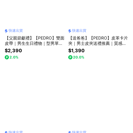
快速出貨
快速出貨
【父親節獻禮】【PEDRO】雙面
【送爸爸】【PEDRO】皮革卡片
皮帶｜男生生日禮物｜型男單品
夾｜男士皮夾送禮推薦｜質感單
｜快速出貨｜小CK集團品牌
品｜快速出貨｜小CK集團品牌
$2,390
$1,390
2.0%
20.0%
快速出貨
快速出貨