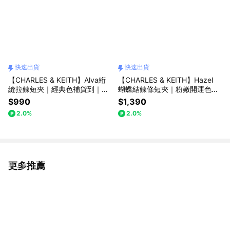
快速出貨
快速出貨
【CHARLES & KEITH】Alva絎
【CHARLES & KEITH】Hazel
縫拉鍊短夾｜經典色補貨到｜通
蝴蝶結鍊條短夾｜粉嫩開運色｜
勤簡約時尚｜情人節快樂｜生日
情人節快樂｜生日禮物｜快速出
$990
$1,390
禮物｜快速出貨｜小CK｜官方直
貨｜小CK｜官方直營
2.0%
2.0%
營
更多推薦
看更多