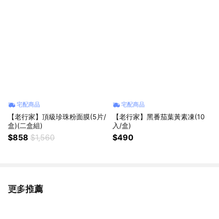
宅配商品
宅配商品
【老行家】頂級珍珠粉面膜(5片/
【老行家】黑番茄葉黃素凍(10
盒)(二盒組)
入/盒)
$858
$1,560
$490
更多推薦
看更多