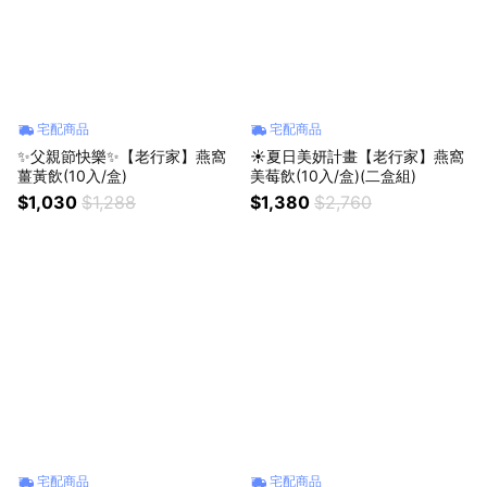
宅配商品
宅配商品
✨父親節快樂✨【老行家】燕窩
☀️夏日美妍計畫【老行家】燕窩
薑黃飲(10入/盒)
美莓飲(10入/盒)(二盒組)
$1,030
$1,288
$1,380
$2,760
宅配商品
宅配商品