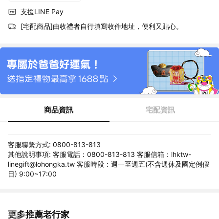
支援LINE Pay
[宅配商品]由收禮者自行填寫收件地址，便利又貼心。
商品資訊
宅配資訊
客服聯繫方式: 0800-813-813
其他說明事項: 客服電話：0800-813-813 客服信箱：lhktw-
linegift@lohongka.tw 客服時段：週一至週五(不含週休及國定例假
日) 9:00~17:00
更多推薦老行家
看更多