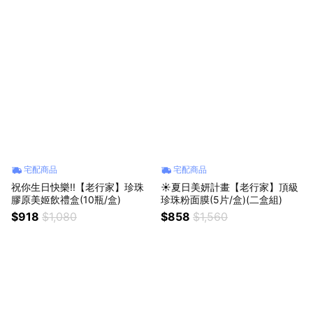
宅配商品
宅配商品
祝你生日快樂!!【老行家】珍珠
☀️夏日美妍計畫【老行家】頂級
膠原美姬飲禮盒(10瓶/盒)
珍珠粉面膜(5片/盒)(二盒組)
$918
$1,080
$858
$1,560