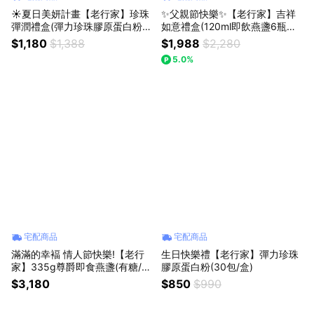
☀️夏日美妍計畫【老行家】珍珠
✨父親節快樂✨【老行家】吉祥
彈潤禮盒(彈力珍珠膠原蛋白粉2
如意禮盒(120ml即飲燕盞6瓶裝/
0包、珍珠膠原美姬飲6瓶)
盒)
$1,180
$1,388
$1,988
$2,280
5.0%
宅配商品
宅配商品
滿滿的幸褔 情人節快樂!【老行
生日快樂禮【老行家】彈力珍珠
家】335g尊爵即食燕盞(有糖/無
膠原蛋白粉(30包/盒)
糖)
$3,180
$850
$990