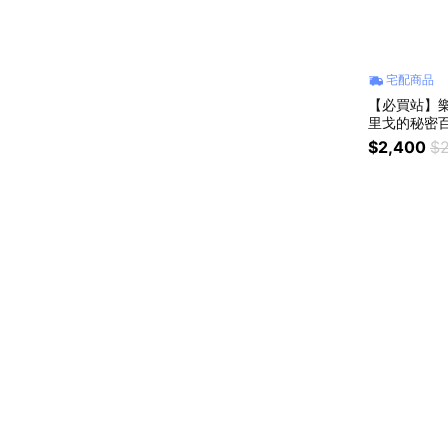
宅配商品
【必買站】樂高
里戈的秘密百寶
$2,400
$2