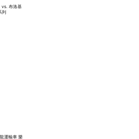
 vs. 布洛基
系列
暴龍運輸車 樂