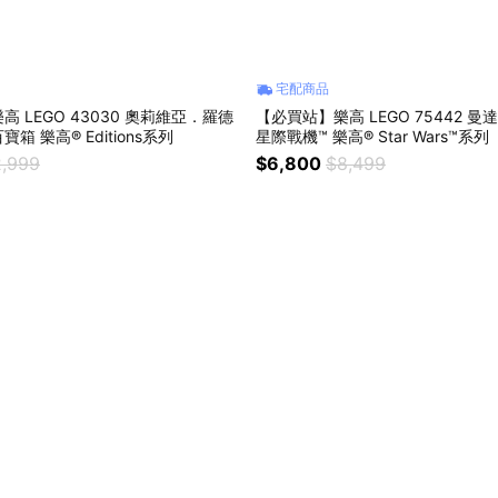
宅配商品
 LEGO 43030 奧莉維亞．羅德
【必買站】樂高 LEGO 75442 曼達
箱 樂高® Editions系列
星際戰機™ 樂高® Star Wars™系列
,999
$6,800
$8,499