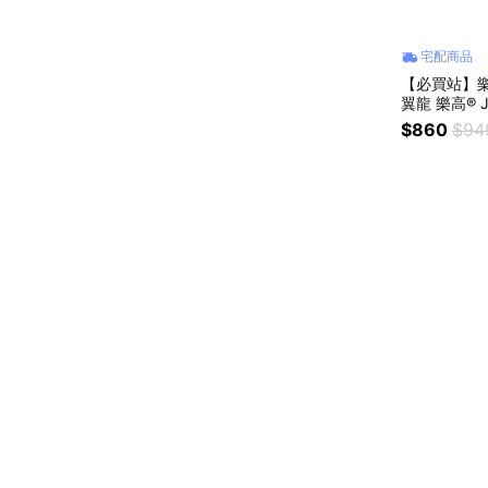
宅配商品
【必買站】樂高
翼龍 樂高® Ju
$860
$94