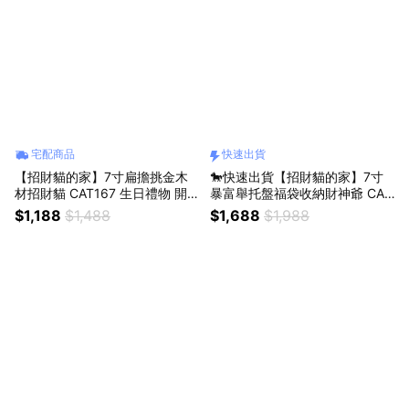
宅配商品
快速出貨
【招財貓的家】7寸扁擔挑金木
🐎快速出貨【招財貓的家】7寸
材招財貓 CAT167 生日禮物 開
暴富舉托盤福袋收納財神爺 CAT
業禮物 開運 招財 喬遷禮物 交換
158 生日禮物 開業禮物 開運 招
$1,188
$1,488
$1,688
$1,988
禮物
財 喬遷禮物 交換禮物