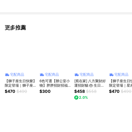
更多推薦
看更多
宅配商品
宅配商品
宅配商品
宅配商品
【獅子座生日快樂】
6色可選【辦公室小
[窩在家] 八方聚財好
【獅子座生日
限定登場｜獅子座開
物】胖胖招財招福貓
運招財貓 🎂 生日禮
限定登場｜星
運胖胖貓
(小)+元寶 生日禮物
物｜招財｜辦公室｜
胖胖貓
$470
$490
$300
$458
$558
$470
$490
招財貓禮物 ｜可加
招福貓｜開運納福｜
2.0%
購精油
貓咪｜實用｜升遷升
職｜喬遷｜開業開店
｜療癒｜同事｜上班
族｜貓奴｜獅子座｜
七夕禮物｜父親節