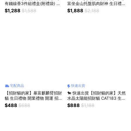
有錢線香3件組禮盒(附禮袋) 開
富坐金山托盤肌肉財神 生日禮物
運 招財 喬遷禮物 交換禮物
開業禮物 開運 招財 喬遷禮物 交
$1,288
$1,588
$1,888
$2,188
換禮物
宅配商品
快速出貨
【招財貓的家】暴富麒麟臂招財
🐎 快速出貨【招財貓的家】天然
貓 生日禮物 開業禮物 開運 招財
水晶太陽能招財貓 CAT183 生日
喬遷禮物 交換禮物＃CAT041
禮物 開業禮物 開運 招財 喬遷禮
$488
$688
$888
$1,188
物 交換禮物