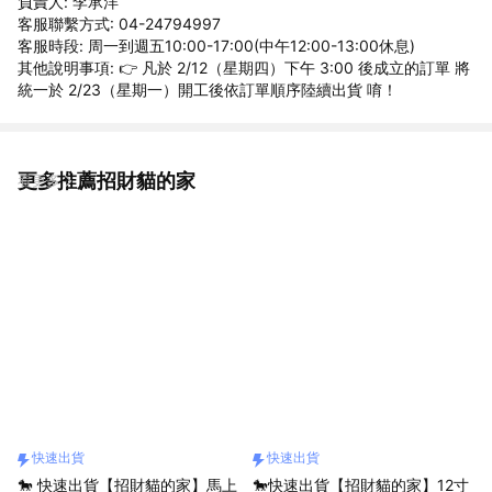
負責人: 李承洋
客服聯繫方式: 04-24794997
客服時段: 周一到週五10:00-17:00(中午12:00-13:00休息)
其他說明事項: 👉 凡於 2/12（星期四）下午 3:00 後成立的訂單 將
統一於 2/23（星期一）開工後依訂單順序陸續出貨 唷！
更多推薦招財貓的家
看更多
快速出貨
快速出貨
🐎 快速出貨【招財貓的家】馬上
🐎快速出貨【招財貓的家】12寸