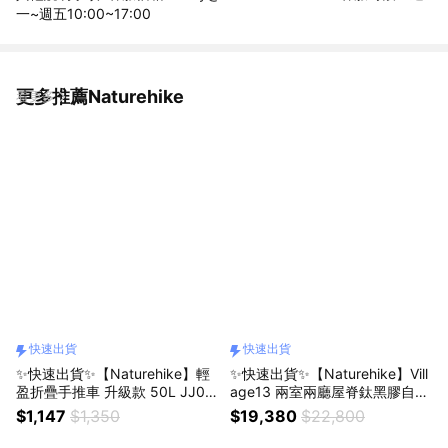
一~週五10:00~17:00
更多推薦Naturehike
看更多
快速出貨
快速出貨
✨快速出貨✨【Naturehike】輕
✨快速出貨✨【Naturehike】Vill
盈折疊手推車 升級款 50L JJ01
age13 兩室兩廳屋脊鈦黑膠自動
2 (2色/戶外/露營/裝備/折疊/露
帳篷3-4人 旗艦款 ZP004(戶外/
$1,147
$1,350
$19,380
$22,800
營推車/手拉車/拖車/收納車/裝備
露營/Village13/鈦黑膠/兩室兩
車)
廳/屋脊帳/帳篷/帳棚/小屋)