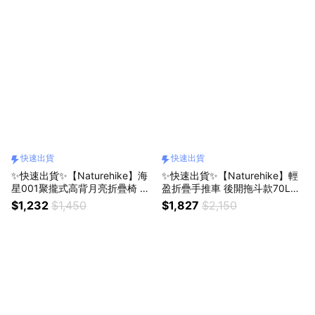
快速出貨
快速出貨
✨快速出貨✨【Naturehike】海
✨快速出貨✨【Naturehike】輕
星001聚攏式高背月亮折疊椅 JJ
盈折疊手推車 後開拖斗款70L+5
020 (2色/二段/戶外/露營/野餐/
0L/100L+50L JJ012 (2色/戶外/
$1,232
$1,450
$1,827
$2,150
居家/折疊椅/休閒椅/月亮椅/便
露營/裝備/折疊/露營推車/手拉
攜/釣魚椅)
車/拖車/收納車/裝備車)