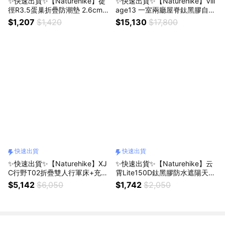
✨快速出貨✨【Naturehike】徒
✨快速出貨✨【Naturehike】Vill
徑R3.5蛋巢折疊防潮墊 2.6cm
age13 一室兩廳屋脊鈦黑膠自動
WS027(2色/戶外/登山/徒步/輕
帳篷3-4人 NEO WS045 基本
$1,207
$1,420
$15,130
$17,800
量/蛋巢/防潮墊/睡墊/露營/野營/
款/頂配款 (戶外/露營/鈦黑膠/防
野餐/旅行)
曬/一室兩廳/屋脊帳/帳篷)
快速出貨
快速出貨
✨快速出貨✨【Naturehike】XJ
✨快速出貨✨【Naturehike】云
C行野T02折疊雙人行軍床+充氣
霄Lite150D鈦黑膠防水遮陽天幕
床墊 WS045(行軍床/充氣床墊)
附帳桿 WS015 六角470x440/
$5,142
$6,050
$1,742
$2,050
八角450x430/八角550x450
(戶外/露營/野營/防水/防曬/遮
陽)