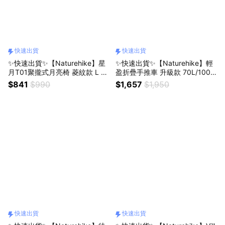
快速出貨
快速出貨
✨快速出貨✨【Naturehike】星
✨快速出貨✨【Naturehike】輕
月T01聚攏式月亮椅 菱紋款 L 13
盈折疊手推車 升級款 70L/100L
002 (3色/戶外/露營/露營椅/月
JJ012 (2色/戶外/露營/裝備/折
$841
$990
$1,657
$1,950
亮椅/靠背椅/沙灘椅/折疊椅/速
疊/露營推車/手拉車/拖車/收納
開/輕量)
車/裝備車)
快速出貨
快速出貨