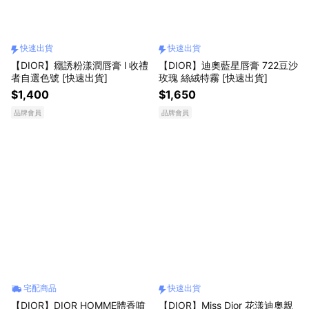
快速出貨
快速出貨
【DIOR】癮誘粉漾潤唇膏 l 收禮
【DIOR】迪奧藍星唇膏 722豆沙
者自選色號 [快速出貨]
玫瑰 絲絨特霧 [快速出貨]
$1,400
$1,650
品牌會員
品牌會員
宅配商品
快速出貨
【DIOR】DIOR HOMME體香噴
【DIOR】Miss Dior 花漾迪奧親