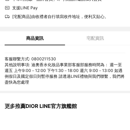
支援LINE Pay
[宅配商品]由收禮者自行填寫收件地址，便利又貼心。
商品資訊
宅配資訊
客服聯繫方式: 0800211530
其他說明事項: 迪奧香水化妝品事業部客服部服務時間為： 週一至
週五 上午9:00－12:00 下午1:30－18:00 週六 9:00－13:00 如遇
例假日及國定假日則暫停服務 請透過LINE禮物與我們聯繫，我們將
盡快為您處理
更多推薦DIOR LINE官方旗艦館
看更多