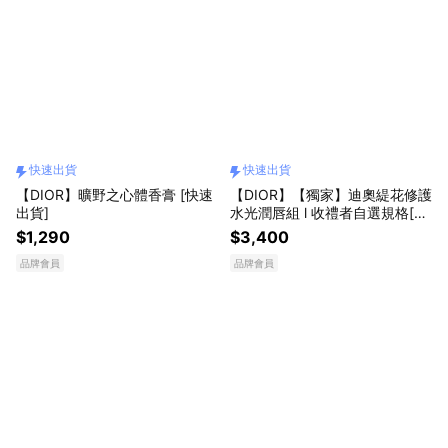
快速出貨
快速出貨
【DIOR】曠野之心體香膏 [快速
【DIOR】【獨家】迪奧緹花修護
出貨]
水光潤唇組 l 收禮者自選規格[快
速出貨]
$1,290
$3,400
品牌會員
品牌會員