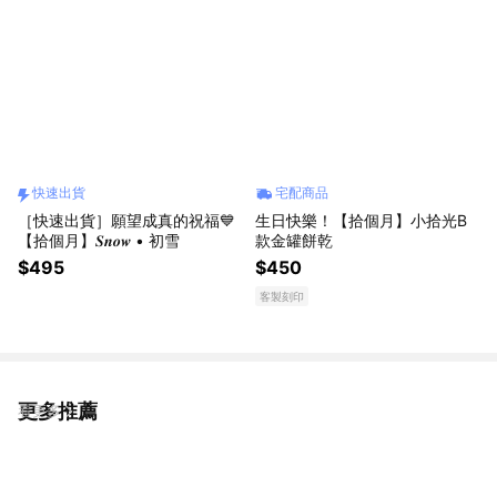
快速出貨
宅配商品
［快速出貨］願望成真的祝福💙
生日快樂！【拾個月】小拾光B
【拾個月】𝑺𝒏𝒐𝒘 • 初雪
款金罐餅乾
$495
$450
客製刻印
更多推薦
看更多