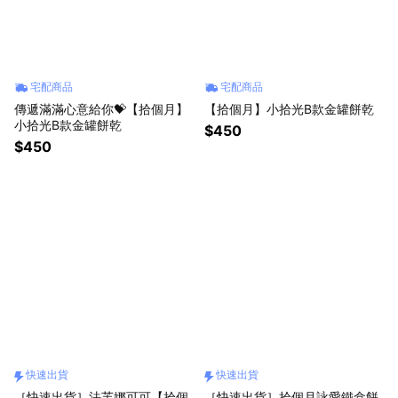
宅配商品
宅配商品
傳遞滿滿心意給你💝【拾個月】
【拾個月】小拾光B款金罐餅乾
小拾光B款金罐餅乾
$450
$450
快速出貨
快速出貨
［快速出貨］法芙娜可可【拾個
［快速出貨］拾個月詠愛鐵盒餅