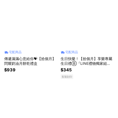
宅配商品
宅配商品
傳遞滿滿心意給你💝【拾個月】
生日快樂！【拾個月】享樂專屬
閃耀奶油月餅乾禮盒
生日禮Ⓑ『LINE禮物獨家組
合』
$939
$345
客製刻印