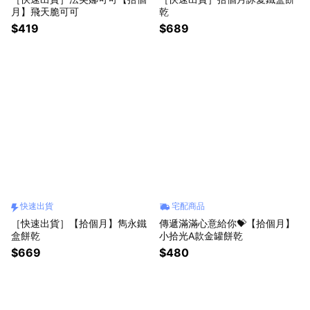
月】飛天脆可可
乾
$419
$689
快速出貨
宅配商品
［快速出貨］【拾個月】雋永鐵
傳遞滿滿心意給你💝【拾個月】
盒餅乾
小拾光A款金罐餅乾
$669
$480