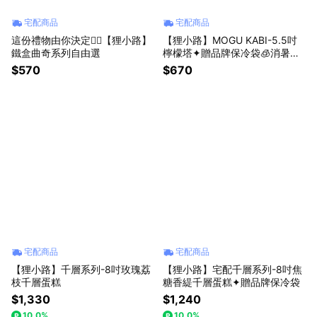
宅配商品
宅配商品
這份禮物由你決定✌🏻【狸小路】
【狸小路】MOGU KABI-5.5吋
鐵盒曲奇系列自由選
檸檬塔✦贈品牌保冷袋🧊消暑甜
點
$570
$670
宅配商品
宅配商品
【狸小路】千層系列-8吋玫瑰荔
【狸小路】宅配千層系列-8吋焦
枝千層蛋糕
糖香緹千層蛋糕✦贈品牌保冷袋
$1,330
$1,240
10.0%
10.0%