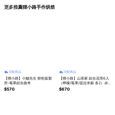
更多推薦狸小路手作烘焙
看更多
宅配商品
宅配商品
【狸小路】小鱷先生 餅乾販製
【狸小路】山茶家 綜合花塔6入
所-莓果綜合曲奇
（檸檬/莓果/提拉米蘇 各2）🧊
消暑甜點
$570
$670