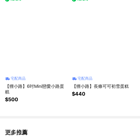
宅配商品
宅配商品
【狸小路】6吋Mini戀愛小路蛋
【狸小路】長條可可初雪蛋糕
糕
$440
$500
更多推薦
看更多