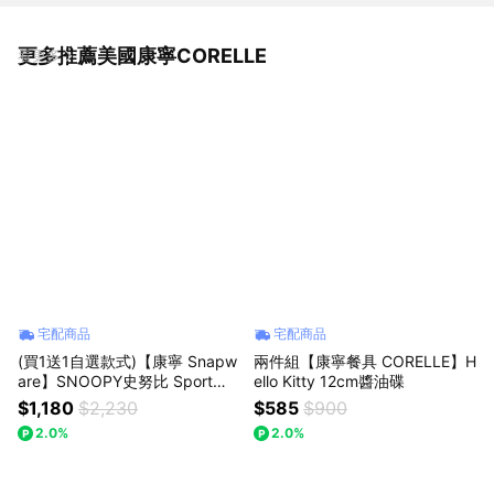
更多推薦美國康寧CORELLE
看更多
宅配商品
宅配商品
(買1送1自選款式)【康寧 Snapw
兩件組【康寧餐具 CORELLE】H
are】SNOOPY史努比 Sport奶
ello Kitty 12cm醬油碟
茶色不鏽鋼保冰保溫瓶1250ml
$1,180
$2,230
$585
$900
+手提玻璃瓶820ml
2.0%
2.0%