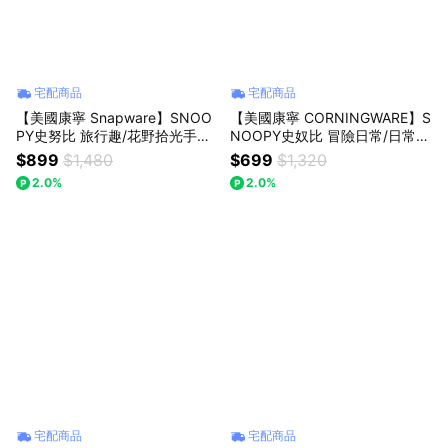
宅配商品
宅配商品
【美國康寧 Snapware】SNOO
【美國康寧 CORNINGWARE】S
PY史努比 旅行趣/花野拾光手提
NOOPY史奴比 冒險日常/日常幸
運動瓶600ml
福系列馬克杯460ml
$899
$1,480
$699
$1,320
2.0%
2.0%
宅配商品
宅配商品