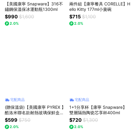
【美國康寧 Snapware】316不
兩件組【康寧餐具 CORELLE】H
鏽鋼保溫保冰運動瓶1300ml
ello Kitty 177ml小羹碗
$990
$1,600
$715
$1,100
2.0%
2.0%
宅配商品
宅配商品
(贈保溫袋)【美國康寧 PYREX 】
1+1分享杯【康寧 Snapware】
酷洛米聯名款耐熱玻璃保鮮盒兩
雙層隔熱陶瓷芯享杯400ml
件組(310ml+510ml)
$599
$750
$720
$1,300
2.0%
2.0%