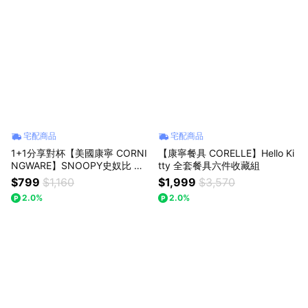
宅配商品
宅配商品
1+1分享對杯【美國康寧 CORNI
【康寧餐具 CORELLE】Hello Ki
NGWARE】SNOOPY史奴比 冒
tty 全套餐具六件收藏組
險日常/日常幸福系列 附蓋馬克
$799
$1,160
$1,999
$3,570
杯450m
2.0%
2.0%