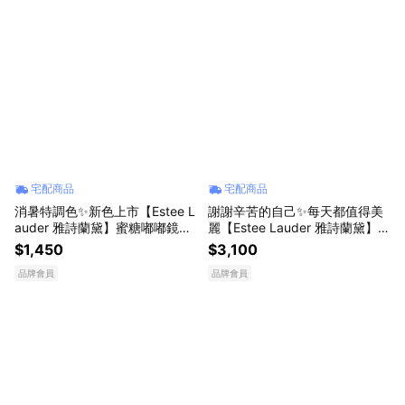
宅配商品
宅配商品
消暑特調色✨新色上市【Estee L
謝謝辛苦的自己✨每天都值得美
auder 雅詩蘭黛】蜜糖嘟嘟鏡光
麗【Estee Lauder 雅詩蘭黛】小
唇膏 養出軟嫩鏡光唇💄
棕瓶30ml+小棕瓶15ml+✨眼霜3
$1,450
$3,100
ml | 告白獻禮 | 日常生日禮物
品牌會員
品牌會員