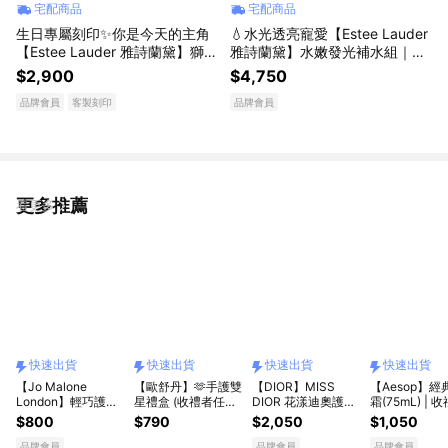
宅配商品
宅配商品
生日專屬刻印✨你是今天的主角
💧水光透亮寵愛【Estee Lauder
【Estee Lauder 雅詩蘭黛】獅子
雅詩蘭黛】水嫩發光補水組｜原
座｜粉持久完美鎖妝氣墊粉餅SP
生露400ml 化妝水
$2,900
$4,750
F45/PA+++(共6色)送乖乖乳5ml
品牌會員
客製刻印
品牌會員
+化妝包
更多推薦
看更多
快速出貨
快速出貨
快速出貨
快速出貨
【Jo Malone
【歐舒丹】🫶手護雙
【DIOR】MISS
【Aesop】經
London】輕巧護手
星禮盒 (收禮者任選
DIOR 花漾迪奧護手
霜(75mL) | 
潤膚禮盒 快速出貨 |
香氛)🫶 (護手霜
霜 [快速出貨]
選香氣｜快速
$800
$790
$2,050
$1,050
享愛心禮盒+愛心磁
x2+禮盒) 果漾馬鞭
鐵 🎁 獅子座生日禮
草 馬鞭草 薰衣草
品牌會員
品牌會員
品牌會員