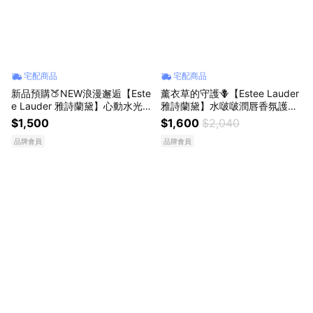
宅配商品
宅配商品
新品預購🍑NEW浪漫邂逅【Este
薰衣草的守護🪻【Estee Lauder
e Lauder 雅詩蘭黛】心動水光腮
雅詩蘭黛】水啵啵潤唇香氛護手
紅露| 新品加碼: 美妝蛋 生日快
霜1+1 組 | 送女友
$1,500
$1,600
$2,040
樂 腮紅 閨蜜 送女友
品牌會員
品牌會員