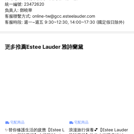
統一編號: 23472620
負責人: 鄧曉華
客服聯繫方式: online-tw@gcc.esteelauder.com
客服時段: 週一~週五 9:30~12:30, 14:00~17:30 (國定假日除外)
更多推薦Estee Lauder 雅詩蘭黛
看更多
宅配商品
宅配商品
✨替你修護生活的疲憊【Estee L
浪漫旅行保養💕【Estee Lauder