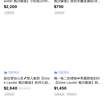
auder 雅詩蘭黛】小棕瓶20ml+1
雅詩蘭黛】妝前水嫩護膚組(水啵
5ml+原生露15ml+化妝包 | 告白
啵妝前精華 15ml+修護露7ml+膠
$2,200
$750
獻禮 送女友 生日禮物
原眼霜 5ml)
品牌會員
品牌會員
宅配商品
宅配商品
鎖住雙份心意💕雙入氣墊【Este
獨一無二的禮物💋專屬唇膏刻印
e Lauder 雅詩蘭黛】粉持久鎖妝
【Estee Lauder 雅詩蘭黛】精萃
氣墊粉餅SPF45/PA+++ (共6色)
唇膏(多色可選👄)+妝前精華5ml
$2,640
$4,800
$1,450
#口紅送禮推薦
品牌會員
品牌會員
客製刻印