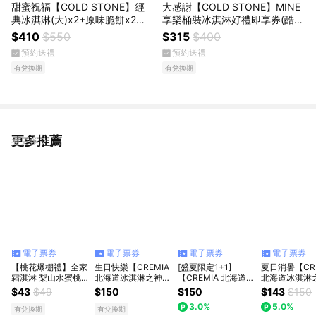
甜蜜祝福【COLD STONE】經
大感謝【COLD STONE】MINE
典冰淇淋(大)x2+原味脆餅x2好
享樂桶裝冰淇淋好禮即享券(酷聖
禮即享券(酷聖石)
石)
$410
$550
$315
$400
預約送禮
預約送禮
有兌換期
有兌換期
更多推薦
看更多
電子票券
電子票券
電子票券
電子票券
【桃花爆棚禮】全家
生日快樂【CREMIA
[盛夏限定1+1]
夏日消暑【CRE
霜淇淋 梨山水蜜桃
北海道冰淇淋之神】
【CREMIA 北海道冰
北海道冰淇淋
(口味不限)
冰淇淋(150元口味任
淇淋之神】冰淇淋
冰淇淋(150
$43
$49
$150
$150
$143
$150
選)
(150 元口味任選)
選) (限最低購
3.0%
5.0%
2)
有兌換期
有兌換期