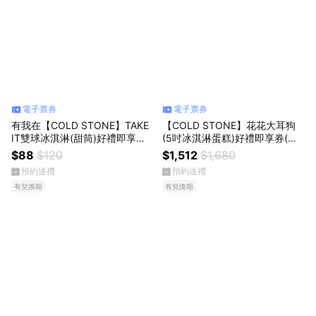
電子票券
電子票券
有我在【COLD STONE】TAKE
【COLD STONE】花花大耳狗
IT雙球冰淇淋(甜筒)好禮即享券
(5吋冰淇淋蛋糕)好禮即享券(酷
(酷聖石)
聖石)
$88
$120
$1,512
$1,680
預約送禮
預約送禮
有兌換期
有兌換期