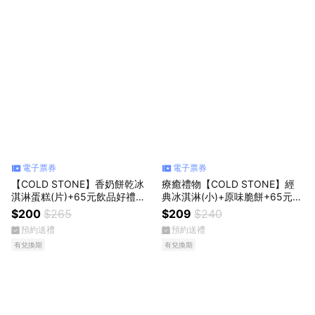
電子票券
電子票券
【COLD STONE】香奶餅乾冰
療癒禮物【COLD STONE】經
淇淋蛋糕(片)+65元飲品好禮即
典冰淇淋(小)+原味脆餅+65元飲
享券(酷聖石)
品好禮即享券(酷聖石)
$200
$265
$209
$240
預約送禮
預約送禮
有兌換期
有兌換期