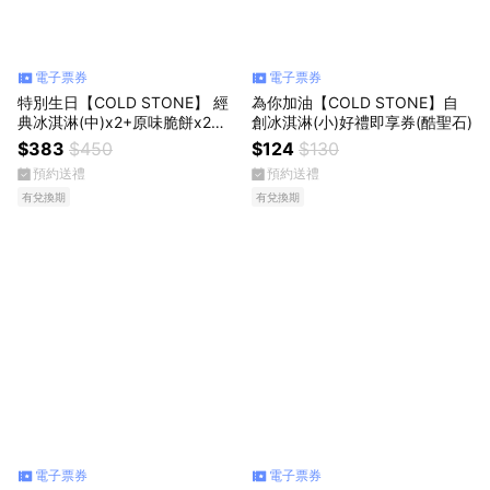
電子票券
電子票券
特別生日【COLD STONE】 經
為你加油【COLD STONE】自
典冰淇淋(中)x2+原味脆餅x2好
創冰淇淋(小)好禮即享券(酷聖石)
禮即享券(酷聖石)
$383
$450
$124
$130
預約送禮
預約送禮
有兌換期
有兌換期
電子票券
電子票券