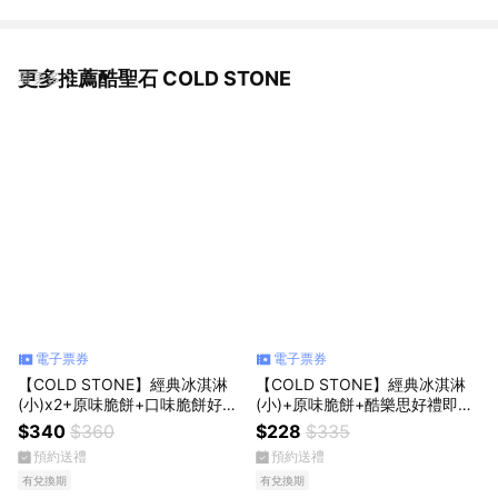
更多推薦酷聖石 COLD STONE
看更多
電子票券
電子票券
【COLD STONE】經典冰淇淋
【COLD STONE】經典冰淇淋
(小)x2+原味脆餅+口味脆餅好禮
(小)+原味脆餅+酷樂思好禮即享
即享券(酷聖石)
券(酷聖石)
$340
$360
$228
$335
預約送禮
預約送禮
有兌換期
有兌換期