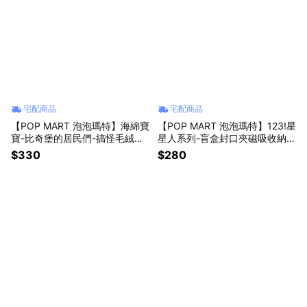
宅配商品
宅配商品
【POP MART 泡泡瑪特】海綿寶
【POP MART 泡泡瑪特】123!星
寶-比奇堡的居民們-搞怪毛絨第
星人系列-盲盒封口夾磁吸收納盒
二彈盲盒(1入)
套組(1入)
$330
$280