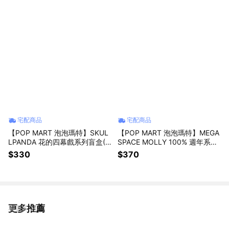
宅配商品
宅配商品
【POP MART 泡泡瑪特】SKUL
【POP MART 泡泡瑪特】MEGA
LPANDA 花的四幕戲系列盲盒(1
SPACE MOLLY 100% 週年系列
入)
4盲盒(1入)
$330
$370
更多推薦
看更多