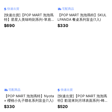
快速出貨
宅配商品
[快速出貨]【POP MART 泡泡瑪
【POP MART 泡泡瑪特】SKUL
特】星星人美味時刻系列-單肩包
LPANDA 餐桌系列盲盒(1入)
(含運費)
$690
$330
宅配商品
快速出貨
【POP MART 泡泡瑪特】Nyota
[快速出貨]【POP MART 泡泡瑪
× 櫻桃小丸子聯名系列盲盒(1入)
特】歡迎來到月球表面系列-蜂蜜
毛絨掛件(含運費) 星星人
$330
$520