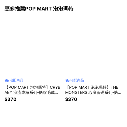
更多推薦POP MART 泡泡瑪特
看更多
宅配商品
宅配商品
【POP MART 泡泡瑪特】CRYB
【POP MART 泡泡瑪特】THE
ABY 淚流成海系列-搪膠毛絨掛
MONSTERS 心底密碼系列-搪膠
件盲盒(1入)
毛絨掛件盲盒(A-M)(1入)
$370
$370