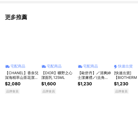
更多推薦
看更多
宅配商品
宅配商品
宅配商品
快速出貨
【CHANEL】香奈兒
【DIOR】曠野之心
【歐舒丹】🪄清爽紳
[快速出貨]
深海精萃山茶花潔顏
潔面乳 125ML
士潔膚禮🪄(去角質
【BIOTHERM
慕斯150ml
洗面乳+沐浴膠+禮
泉】祝熱情大
$2,080
$1,600
$1,230
$1,230
盒) 簡約男士 💙質感
子座生日快樂
送禮
清潔保養禮盒
品牌會員
品牌會員
品牌會員