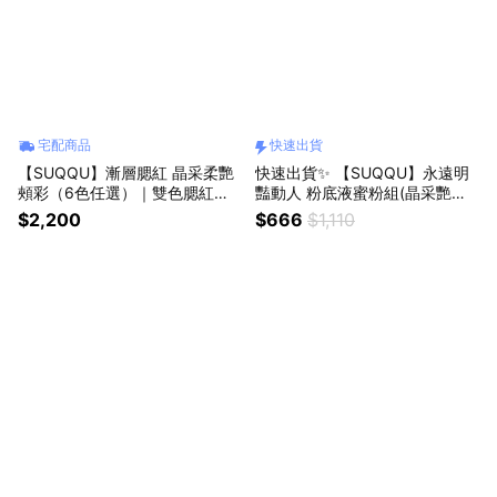
宅配商品
快速出貨
【SUQQU】漸層腮紅 晶采柔艷
快速出貨✨ 【SUQQU】永遠明
頰彩（6色任選）｜雙色腮紅｜
豔動人 粉底液蜜粉組(晶采艷澤
頰彩x打亮｜生日快樂｜交換禮
粉底液5ml+晶采光透蜜粉e 3g)
$2,200
$666
$1,110
物｜送禮自用
｜旅行外出體驗｜精巧版防曬日
霜10g+ 蜜粉4g｜生日快樂