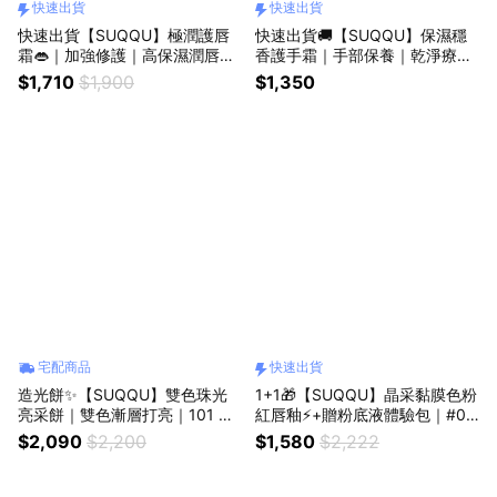
快速出貨
快速出貨
快速出貨【SUQQU】極潤護唇
快速出貨🚚【SUQQU】保濕穩
霜👄｜加強修護｜高保濕潤唇膏
香護手霜｜手部保養｜乾淨療癒
｜補水唇膜｜讓我日夜呵護你｜
香氣｜送禮推薦｜保濕清爽不黏
$1,710
$1,900
$1,350
送禮自用🎁
膩｜生日快樂
宅配商品
快速出貨
造光餅✨【SUQQU】雙色珠光
1+1🎁【SUQQU】晶采黏膜色粉
亮采餅｜雙色漸層打亮｜101 夢
紅唇釉⚡+贈粉底液體驗包｜#06
見艷｜打亮天花板｜肌膚自體發
初々咲｜唇彩唇蜜｜🚚快速出貨
$2,090
$2,200
$1,580
$2,222
光｜生日快樂｜交換禮物｜送禮
｜護唇保養｜獨創刷頭｜送禮自
自用
用｜生日快樂