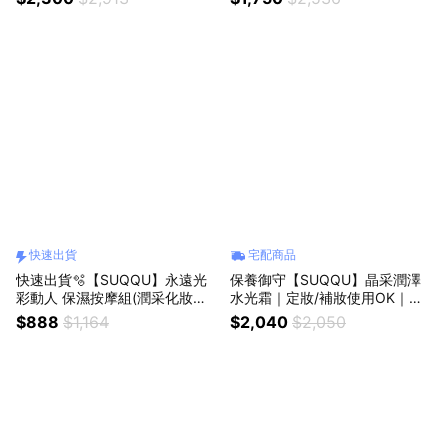
妝｜生日快樂｜保濕遮瑕｜獨家
日快樂｜送禮自用
快速出貨
宅配商品
快速出貨🫧【SUQQU】永遠光
保養御守【SUQQU】晶采潤澤
彩動人 保濕按摩組(潤采化妝水2
水光霜｜定妝/補妝使用OK｜全
0ml+按摩霜6gx3)｜隨身便攜旅
臉、頭髮、手背與頸部皆可用｜
$888
$1,164
$2,040
$2,050
行外出｜生日快樂｜送禮自用
大人系多效水光霜｜生日快樂