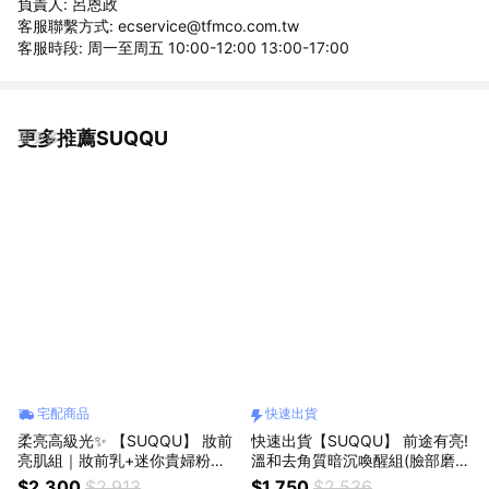
負責人: 呂恩政
客服聯繫方式: ecservice@tfmco.com.tw
客服時段: 周一至周五 10:00-12:00 13:00-17:00
更多推薦SUQQU
看更多
宅配商品
快速出貨
柔亮高級光✨ 【SUQQU】 妝前
快速出貨【SUQQU】 前途有亮!
亮肌組｜妝前乳+迷你貴婦粉霜
溫和去角質暗沉喚醒組(臉部磨砂
+盥洗包｜1+1｜旅行隨身外出補
膏100g+潤采水凝露20ml)｜生
$2,300
$2,913
$1,750
$2,536