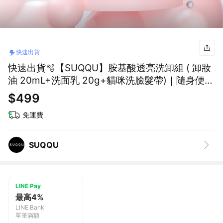
快速出貨
快速出貨🫧【SUQQU】胺基酸透亮洗卸組 ( 卸妝
油 20mL+洗面乳 20g+貓咪洗臉髮帶)｜隨身便攜
旅行外出｜生日快樂｜送禮自用
$499
免運費
SUQQU
LINE Pay
最高4%
LINE Bank
單筆滿額