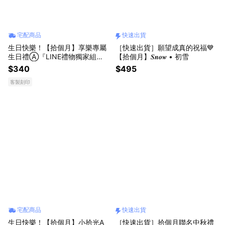
宅配商品
快速出貨
生日快樂！【拾個月】享樂專屬
［快速出貨］願望成真的祝福💙
生日禮Ⓐ『LINE禮物獨家組
【拾個月】𝑺𝒏𝒐𝒘 • 初雪
合』
$340
$495
客製刻印
宅配商品
快速出貨
生日快樂！【拾個月】小拾光A
［快速出貨］拾個月聯名中秋禮