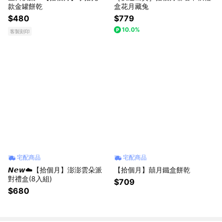
款金罐餅乾
盒花月藏兔
$480
$779
10.0%
客製刻印
宅配商品
宅配商品
𝙉𝙚𝙬☁️【拾個月】澎澎雲朵派
【拾個月】囍月鐵盒餅乾
對禮盒(8入組)
$709
$680