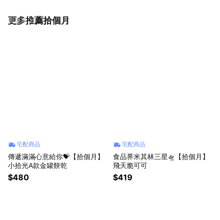
更多推薦拾個月
看更多
宅配商品
宅配商品
傳遞滿滿心意給你💝【拾個月】
食品界米其林三星🛸【拾個月】
小拾光A款金罐餅乾
飛天脆可可
$480
$419