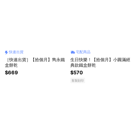
快速出貨
宅配商品
［快速出貨］【拾個月】雋永鐵
生日快樂！【拾個月】小圓滿經
盒餅乾
典款鐵盒餅乾
$669
$570
客製刻印