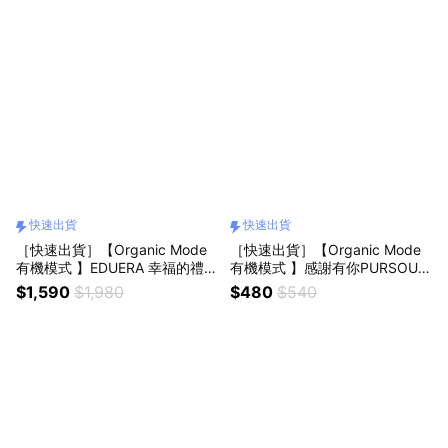
快速出貨
快速出貨
［快速出貨］【Organic Mode
［快速出貨］【Organic Mode
有機模式 】EDUERA 幸福的禮物
有機模式 】感謝有你PURSOUL
洗護系列洗髮精( 750ML)
旅行洗沐組(100mlx2)
$1,590
$1,980
$480
$540