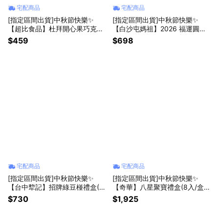
宅配商品
宅配商品
[指定區間出貨]中秋節快樂✨
[指定區間出貨]中秋節快樂✨
【超比食品】杜拜開心果巧克力
【白沙屯媽祖】2026 福運圓滿
夾心餅禮盒(5入/盒)(含運)【墊腳
蛋黃酥月餅禮盒(蛋黃酥x6+香火
$459
$698
石】
幸運瓶鑰匙圈x1)(含運)【墊腳
石】月餅 伴手禮
宅配商品
宅配商品
[指定區間出貨]中秋節快樂✨
[指定區間出貨]中秋節快樂✨
【台中犂記】招牌綠豆椪禮盒(6
【奇華】八星聚寶禮盒(8入/盒)
入/盒)(含運)【墊腳石】月餅 伴
(附提袋)(含運)【墊腳石】月餅
$730
$1,925
手禮
禮品