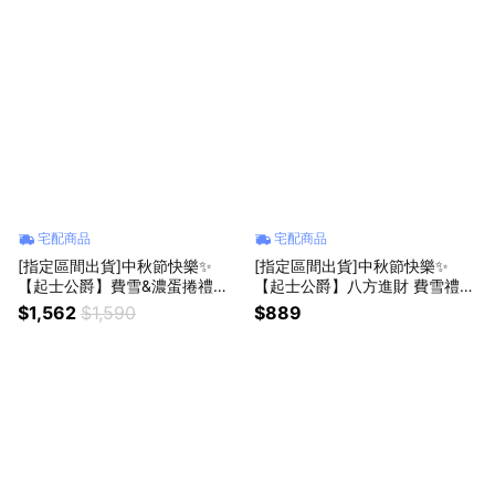
宅配商品
宅配商品
[指定區間出貨]中秋節快樂✨
[指定區間出貨]中秋節快樂✨
【起士公爵】費雪&濃蛋捲禮盒
【起士公爵】八方進財 費雪禮盒
(2盒/組)(含運)【墊腳石】伴手禮
(8入/盒)(鳳梨金鑽+經典乳酪)(含
$1,562
$1,590
$889
運)【墊腳石】伴手禮