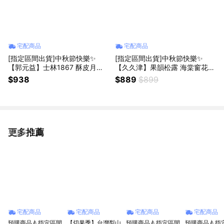
宅配商品
宅配商品
[指定區間出貨]中秋節快樂✨
[指定區間出貨]中秋節快樂✨
【郭元益】士林1867 酥皮月餅
【久久津】果韻松露 海棠窗花木
禮盒(9入/盒)(含運)【墊腳石】月
盒(8入/盒)(蘋果米餅禮盒)(含運)
$938
$889
$899
餅 禮品
【墊腳石】伴手禮
更多推薦
看更多
宅配商品
宅配商品
宅配商品
宅配商品
預購商品🍐指定區間
【切果季】台灣梨山
預購商品🍐指定區間
預購商品🍐指