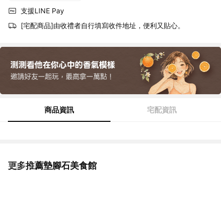
支援LINE Pay
[宅配商品]由收禮者自行填寫收件地址，便利又貼心。
商品資訊
宅配資訊
更多推薦墊腳石美食館
看更多