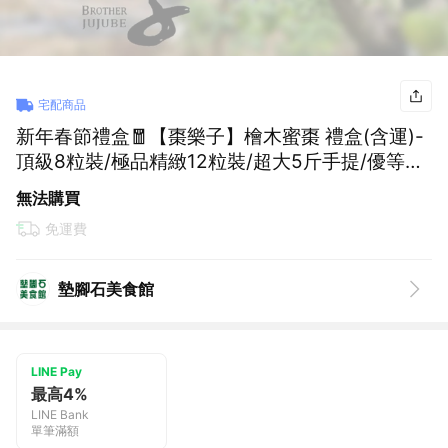
宅配商品
新年春節禮盒🧧【棗樂子】檜木蜜棗 禮盒(含運)-
頂級8粒裝/極品精緻12粒裝/超大5斤手提/優等5
斤手提【墊腳石】伴手禮盒 產銷履歷新鮮水果
無法購買
免運費
墊腳石美食館
LINE Pay
最高4%
LINE Bank
單筆滿額