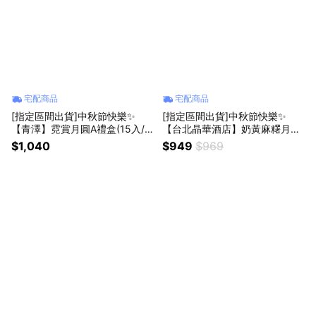
宅配商品
宅配商品
[指定區間出貨]中秋節快樂✨
[指定區間出貨]中秋節快樂✨
【青澤】霓賞月圓A禮盒(15入/
【台北晶華酒店】奶黃麻糬月餅
盒)(附提袋)(含運)【墊腳石】月
禮盒(6入/提盒)(含運)【墊腳石】
$1,040
$949
$969
餅 伴手禮