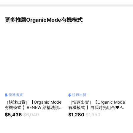
更多推薦OrganicMode有機模式
看更多
快速出貨
快速出貨
［快速出貨］【Organic Mode
［快速出貨］【Organic Mode
有機模式 】RENEW 結構洗護組
有機模式 】自我時光組合❤️PUR
(300ml)+護髮油(50ml)
SOUL旅行包+果油+舒壓氣墊小
$5,436
$6,040
$1,280
$1,950
竹梳(附品牌紙袋)