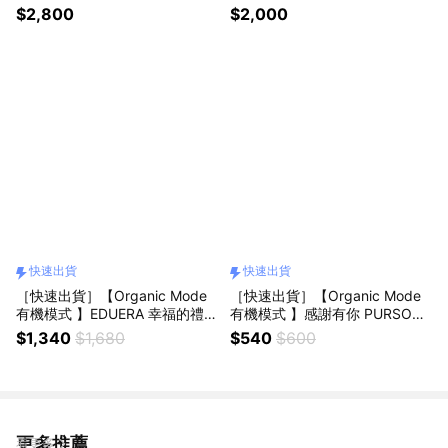
禮盒『LINE禮物獨家禮盒』
『LINE禮物獨家組合』
$2,800
$2,000
快速出貨
快速出貨
［快速出貨］【Organic Mode
［快速出貨］【Organic Mode
有機模式 】EDUERA 幸福的禮物
有機模式 】感謝有你 PURSOUL
免沖護居家保養
旅行洗護組(100mlx2)
$1,340
$1,680
$540
$600
更多推薦
看更多