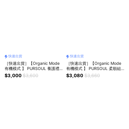
快速出貨
快速出貨
［快速出貨］【Organic Mode
［快速出貨］【Organic Mode
有機模式 】 PURSOUL 養護禮
有機模式 】 PURSOUL 柔順組
盒加贈舒壓氣墊竹梳『LINE禮物
+贈保濕頭膜×2『LINE禮物獨家
$3,000
$3,600
$3,080
$3,660
獨家禮盒』
組合』