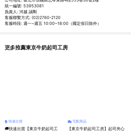
統一編號: 53953081
負責人: 河越 誠剛
客服聯繫方式: (02)2760-2120
客服時段: 週一~週五 10:00~18:00（國定假日除外）
更多推薦東京牛奶起司工房
看更多
快速出貨
宅配商品
🚚快速出貨【東京牛奶起司工
【東京牛奶起司工房】起司夾心