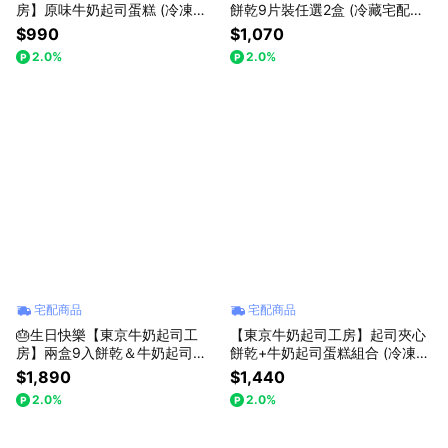
房】原味牛奶起司蛋糕 (冷凍宅
餅乾9片裝任選2盒 (冷藏宅配｜
配｜冷凍保存)
常溫保存)
$990
$1,070
2.0%
2.0%
宅配商品
宅配商品
🎂生日快樂【東京牛奶起司工
【東京牛奶起司工房】起司夾心
房】兩盒9入餅乾＆牛奶起司蛋
餅乾+牛奶起司蛋糕組合 (冷凍宅
糕 豪華Deluxe組合 (冷凍宅配｜
配)
$1,890
$1,440
附無造蠟燭乙支)
2.0%
2.0%