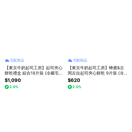
宅配商品
宅配商品
【東京牛奶起司工房】起司夾心
【東京牛奶起司工房】蜂蜜&古
餅乾禮盒 綜合18片裝 (冷藏宅配
岡左拉起司夾心餅乾 9片裝 (冷
｜常溫保存)
藏宅配｜常溫保存)
$1,090
$620
2.0%
2.0%