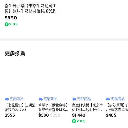
🎂生日快樂【東京牛奶起司工
房】原味牛奶起司蛋糕 (冷凍宅
配｜冷凍保存｜附無造蠟燭乙支)
$990
2.0%
更多推薦
看更多
宅配商品
宅配商品
宅配商品
宅配商品
【七見櫻堂】三明治
簡單李【揪愛瘋格】
🎂生日快樂【東京牛
【伊莎貝爾】
餅輕巧盒(5入)
簡單格紋野餐日 6入
奶起司工房】起司夾
舟-法式杏仁
盒｜下午茶、夾心餅
心餅乾+牛奶起司蛋
乾禮盒(奶素) 生日禮
$355
$360
$390
$1,440
$405
乾、伴手禮、交換禮
糕組合 (冷凍宅配｜
物｜伴手禮｜
2.0%
物
附無造蠟燭乙支)
盒｜畢業禮物
禮盒