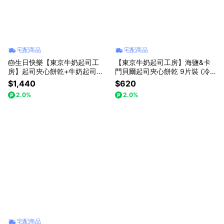
宅配商品
宅配商品
🎂生日快樂【東京牛奶起司工
【東京牛奶起司工房】海鹽&卡
房】起司夾心餅乾+牛奶起司蛋
門貝爾起司夾心餅乾 9片裝 (冷
糕組合 (冷凍宅配｜附無造蠟燭
藏宅配｜常溫保存)
$1,440
$620
乙支)
2.0%
2.0%
宅配商品