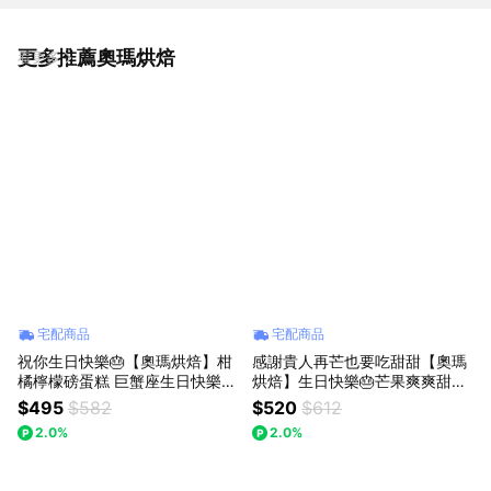
更多推薦奧瑪烘焙
看更多
宅配商品
宅配商品
祝你生日快樂🎂【奧瑪烘焙】柑
感謝貴人再芒也要吃甜甜【奧瑪
橘檸檬磅蛋糕 巨蟹座生日快樂
烘焙】生日快樂🎂芒果爽爽甜點
情人節蛋糕 生日蛋糕 畢業禮物
盒 杜拜巧克力Q餅 加價購 520
$495
$582
$520
$612
升職禮物
情人節快樂 獅子座生日快樂 情
2.0%
2.0%
人節蛋糕 慶祝蛋糕 生日蛋糕 芒
果盒子 芒果甜點