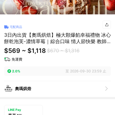
宅配商品
3日內出貨【奧瑪烘焙】極大顆爆餡幸福禮物 冰心
餅乾泡芙-濃情草莓｜綜合口味 情人節快樂 教師
節快樂 獅子座生日快樂 泡芙禮盒 LINE禮物獨家
$569 ~ $1,118
$670 ~ $1,316
免運費
至 2026-09-30 23:59 止
2.0%
奧瑪烘焙
LINE Pay