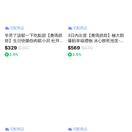
宅配商品
宅配商品
辛苦了該鬆一下吃點甜【奧瑪烘
3日內出貨【奧瑪烘焙】極大顆
焙】生日快樂🎂肉鬆小貝 杜拜巧
爆餡幸福禮物 冰心餅乾泡芙-雙
克力Q餅 加價購 獅子座生日快樂
重黑巧卡士達｜綜合口味 獅子座
$329
$387
$569
$670
生日快樂 情人節快樂 泡芙禮盒 L
2.0%
2.0%
INE禮物獨家
宅配商品
宅配商品