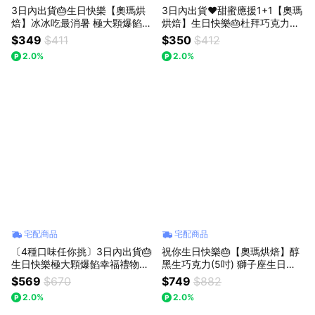
3日內出貨🎂生日快樂【奧瑪烘
3日內出貨♥️甜蜜應援1+1【奧瑪
焙】冰冰吃最消暑 極大顆爆餡幸
烘焙】生日快樂🎂杜拜巧克力Q
福 冰心餅乾泡芙 頂級香草卡士
餅＋香草冰心餅乾泡芙 千層蛋塔
$349
$411
$350
$412
達｜濃情草莓 ｜雙重黑巧卡士達
韓國爆紅 閨蜜甜點 情人節甜點
2.0%
2.0%
獅子座生日快樂 情人節快樂 泡
開心果甜點 獅子座生日快樂 情
芙禮盒
人節快樂 慶祝禮物
宅配商品
宅配商品
〔4種口味任你挑〕3日內出貨🎂
祝你生日快樂🎂【奧瑪烘焙】醇
生日快樂極大顆爆餡幸福禮物由
黑生巧克力(5吋) 獅子座生日快
你決定【奧瑪烘焙】冰心餅乾泡
樂 情人節蛋糕 生日蛋糕 畢業禮
$569
$670
$749
$882
芙 送你滿滿的幸芙 獅子座生日
物 升職禮物 巧克力蛋糕
2.0%
2.0%
快樂 情人節快樂