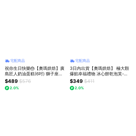
宅配商品
宅配商品
祝你生日快樂🎂【奧瑪烘焙】廣
3日內出貨【奧瑪烘焙】 極大顆
島匠人奶油蛋糕(6吋) 獅子座生
爆餡幸福禮物 冰心餅乾泡芙-頂
日快樂 情人節蛋糕 生日蛋糕 畢
級香草卡士達 ｜綜合口味 教師
$489
$576
$349
$411
業禮物 升職禮物
節快樂 情人節快樂 獅子座生日
2.0%
2.0%
快樂 泡芙禮盒 LINE禮物獨家