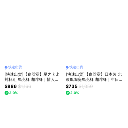
快速出貨
快速出貨
[快速出貨]【食器堂】星之卡比
[快速出貨]【食器堂】日本製 北
對杯組 馬克杯 咖啡杯｜情人
歐風陶瓷馬克杯 咖啡杯｜生日・
節・生日・喬遷禮
情人節
$886
$1,166
$735
$1,050
2.0%
2.0%