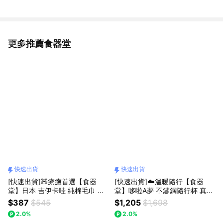
更多推薦食器堂
看更多
快速出貨
快速出貨
[快速出貨]🧸療癒首選【食器
[快速出貨]☁️溫暖隨行【食器
堂】日本 吉伊卡哇 純棉毛巾 刺
堂】哆啦A夢 不鏽鋼隨行杯 真空
繡方巾 | 母親節・學校・職場・
保溫杯 350ML｜生日・情人節
$387
$545
$1,205
$1,698
日常必備
2.0%
2.0%