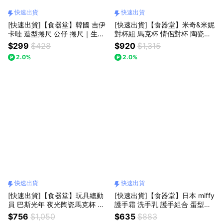
快速出貨
快速出貨
[快速出貨]【食器堂】韓國 吉伊
[快速出貨]【食器堂】米奇&米妮
卡哇 造型捲尺 公仔 捲尺｜生
對杯組 馬克杯 情侶對杯 陶瓷杯
日・情人節送禮
迪士尼｜紀念日・情人節・生日
$299
$428
$920
$1,315
首選
2.0%
2.0%
快速出貨
快速出貨
[快速出貨]【食器堂】玩具總動
[快速出貨]【食器堂】日本 miffy
員 巴斯光年 夜光陶瓷馬克杯 水
護手霜 洗手乳 護手組合 蛋型鐵
杯 咖啡杯｜情人節・生日送禮
盒｜生日・情人節
$756
$1,050
$635
$883