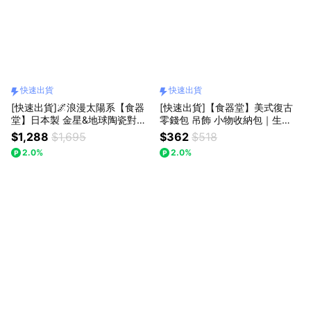
快速出貨
快速出貨
[快速出貨]🌌浪漫太陽系【食器
[快速出貨]【食器堂】美式復古
堂】日本製 金星&地球陶瓷對杯
零錢包 吊飾 小物收納包｜生
陶瓷杯 水杯 對杯組｜情人節・
日・情人節・交換禮物
$1,288
$1,695
$362
$518
生日・新年
2.0%
2.0%