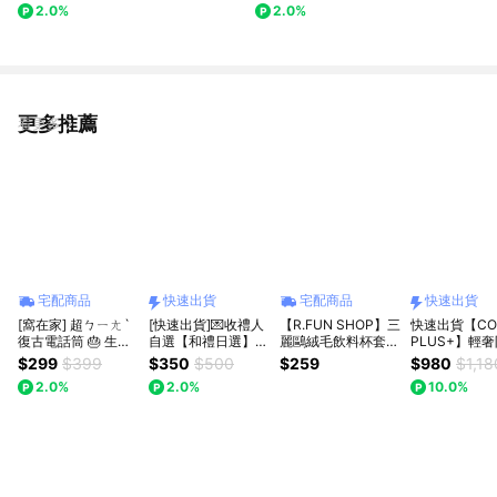
2.0%
2.0%
更多推薦
看更多
宅配商品
快速出貨
宅配商品
快速出貨
[窩在家] 超ㄅㄧㄤˋ
[快速出貨]💌收禮人
【R.FUN SHOP】三
快速出貨【CO
復古電話筒 🎂 生日
自選【和禮日選】日
麗鷗絨毛飲料杯套
PLUS+】輕
禮物｜搞笑｜交換禮
本蒸氣熱敷眼罩 全
大耳狗 人魚漢頓 凱
電乾濕兩用氣
$299
$399
$350
$500
$259
$980
$1,18
物｜辦公室｜療癒｜
系列｜生日・電腦族
蒂貓 飲料袋 杯套 環
按摩梳禮盒組
2.0%
2.0%
10.0%
實用｜同事｜上班族
救星・午睡神器
保 CA956
APR23#CP01
｜獅子座｜七夕禮物
物 生日禮物 
｜情人節
母親節禮物