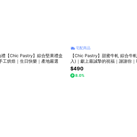
宅配商品
【Chic Pastry】綜合堅果禮盒
【Chic Pastry】甜蜜牛軋 綜合牛
人手工烘焙｜生日快樂｜產地嚴選
入)｜獻上最誠摯的祝福｜謝謝你｜
焙｜生日快樂｜產地嚴選
$490
8.0%