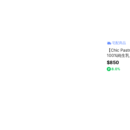
宅配商品
【Chic P
100%純生乳
點｜生日快
$850
8.0%