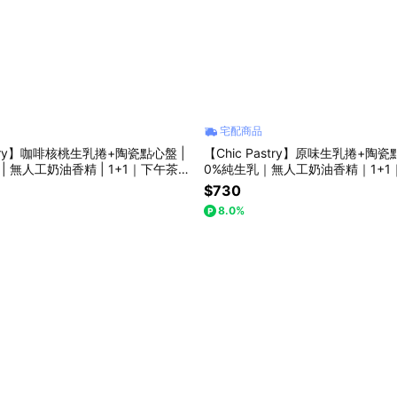
宅配商品
astry】咖啡核桃生乳捲+陶瓷點心盤 |
【Chic Pastry】原味生乳捲+陶
 | 無人工奶油香精 | 1+1｜下午茶甜
0%純生乳｜無人工奶油香精｜1+
樂｜小孩點心
下午茶甜點｜小孩點心｜畢業禮
$730
8.0%