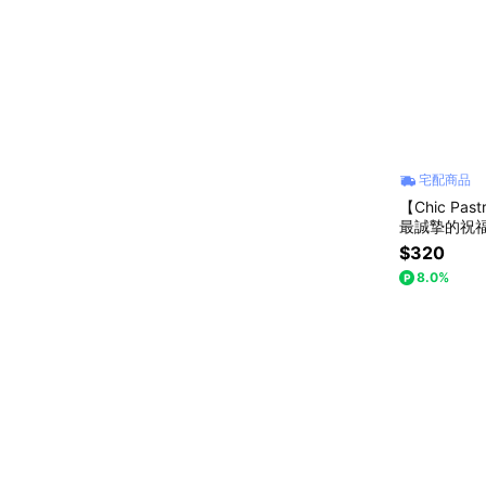
宅配商品
【Chic P
最誠摯的祝
樂｜產地嚴
$320
8.0%