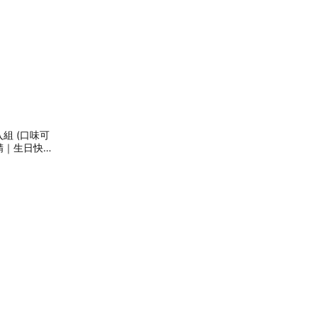
入組 (口味可
精｜生日快樂