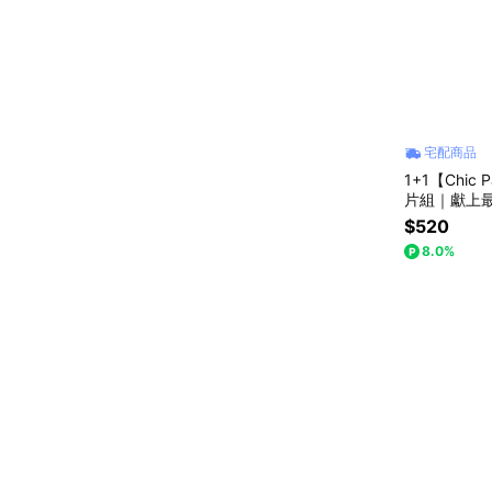
宅配商品
1+1【Chic
片組｜獻上
焙｜生日快
$520
8.0%