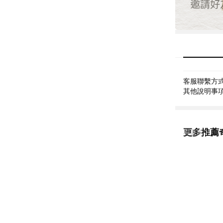
客服聯繫方式: 
其他說明事項: 客
更多推薦
看更多