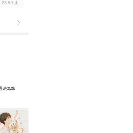
 23:59 止
辦法為準