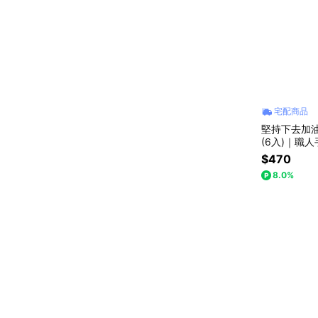
宅配商品
堅持下去加油禮
(6入)｜職
$470
8.0%