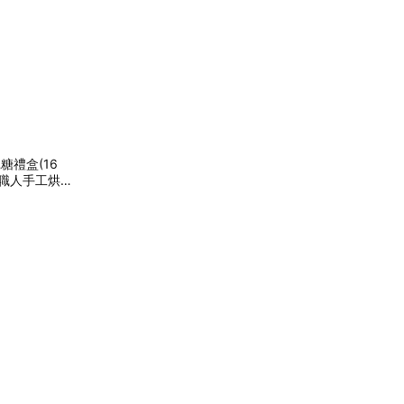
軋糖禮盒(16
職人手工烘