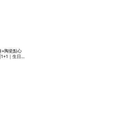
乳捲+陶瓷點心
|1+1｜生日