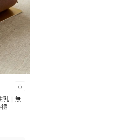
純生乳｜無
業禮