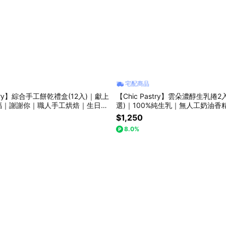
宅配商品
astry】綜合手工餅乾禮盒(12入)｜獻上
【Chic Pastry】雲朵濃醇生乳捲2
福｜謝謝你｜職人手工烘焙｜生日快
選)｜100%純生乳｜無人工奶油香
選
｜大人小孩愛吃｜價格含運
$1,250
8.0%