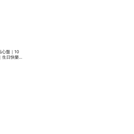
瓷點心盤｜10
1｜生日快樂｜