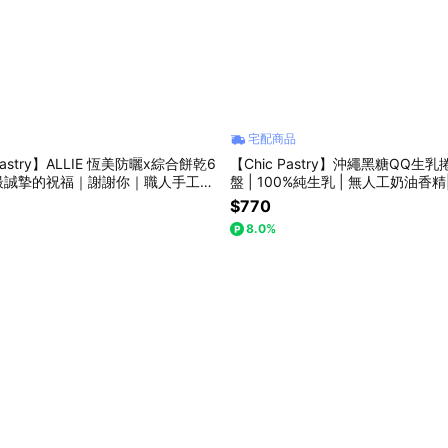
宅配商品
 Pastry】ALLIE 恆美防曬x綜合餅乾6
【Chic Pastry】沖繩黑糖QQ生
最誠摯的祝福｜謝謝你｜職人手工烘
盤 | 100%純生乳 | 無人工奶油香精
樂
快樂｜下午茶甜點｜小孩點心
$770
8.0%