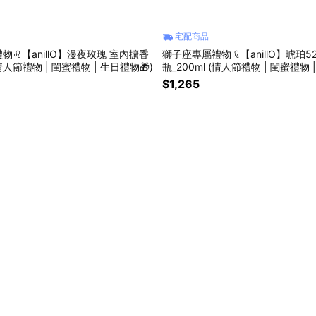
宅配商品
物♌【anillO】漫夜玫瑰 室內擴香
獅子座專屬禮物♌【anillO】琥珀5
(情人節禮物 | 閨蜜禮物 | 生日禮物🎁)
瓶_200ml (情人節禮物 | 閨蜜禮物 
$1,265