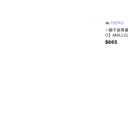
宅配商品
✨獅子座專屬
O】ANILL
蜜禮物 | 生日
$665