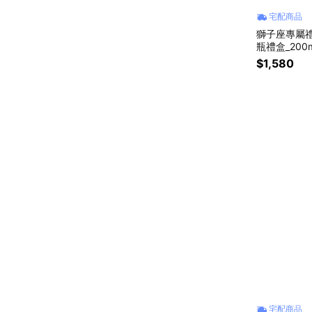
宅配商品
獅子座專屬禮物
瓶禮盒_200
物🎁)
$1,580
宅配商品