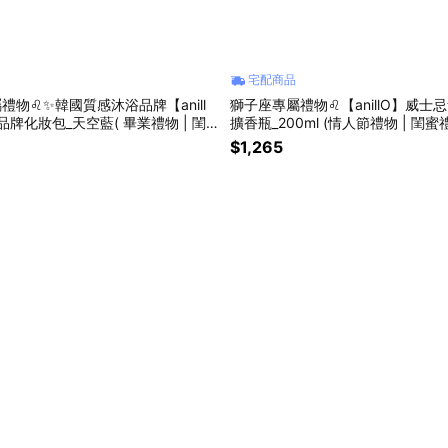
宅配商品
禮物♌✨韓國質感沐浴品牌【anill
獅子座專屬禮物♌【anillO】威士
O品牌化妝包_天空藍( 畢業禮物 | 閨
擴香瓶_200ml (情人節禮物 | 閨蜜
禮物🎁 )
物🎁)
$1,265