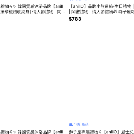
禮物♌✨ 韓國質感沐浴品牌【anill
【anillO】品牌小熊吊飾(生日禮物 
按摩梳贈收納袋( 情人節禮物 | 閨
| 閨蜜禮物 | 情人節禮物🎁 獅子
禮物 | 生日禮物🎁 )
♌)
$783
宅配商品
禮物♌✨ 韓國質感沐浴品牌【anill
獅子座專屬禮物♌【anillO】威士