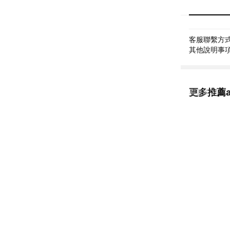
客服聯繫方式: 
其他說明事項: 
更多推薦an
看更多