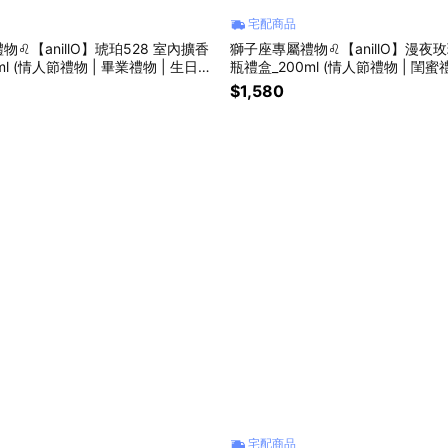
宅配商品
♌【anillO】琥珀528 室內擴香
獅子座專屬禮物♌【anillO】漫夜
ml (情人節禮物 | 畢業禮物 | 生日禮
瓶禮盒_200ml (情人節禮物 | 閨蜜
物🎁)
$1,580
宅配商品