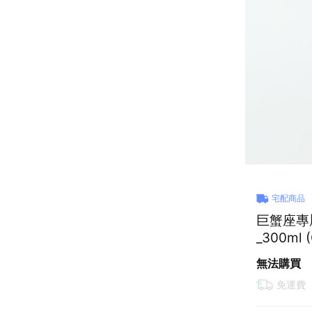
宅配商品
巨蟹座專
_300ml
無法購買
免運費