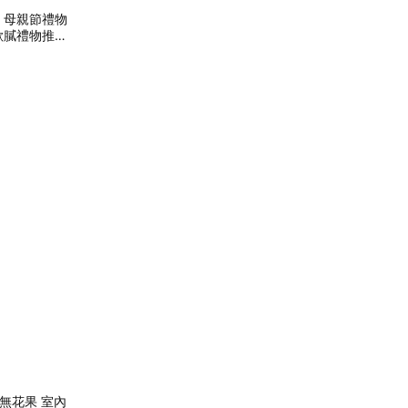
| 母親節禮物
座歐膩禮物推薦
忌無花果 室內