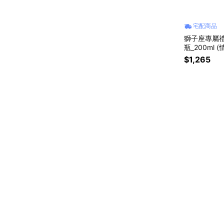
宅配商品
獅子座專屬禮
瓶_200ml 
$1,265