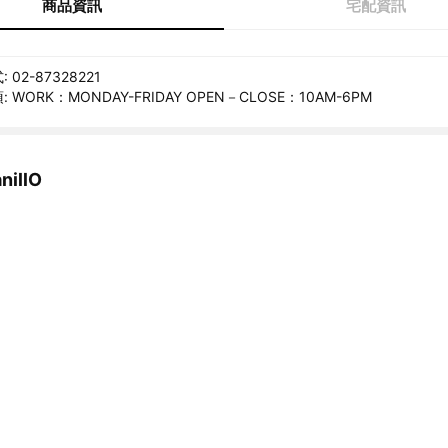
商品資訊
宅配資訊
02-87328221
WORK：MONDAY-FRIDAY OPEN－CLOSE：10AM-6PM
illO