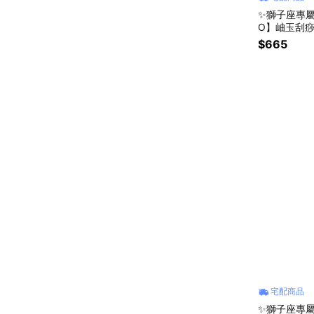
✨獅子座專屬
O】岫玉刮痧
蜜禮物 | 畢業
$665
宅配商品
✨獅子座專屬