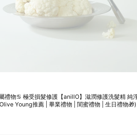
屬禮物♋ 極受損髮修護【anillO】滋潤修護洗髮精 純
 (Olive Young推薦 | 畢業禮物 | 閨蜜禮物 | 生日禮物🎁)