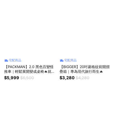
宅配商品
宅配商品
【PACKMAN】2.0 黑色百變怪
【BIGGER】20吋菱格紋前開摺
推車｜輕鬆展開變成桌椅🔥就地
疊箱｜專為現代旅行而生🔥
開啟戶外派對😍
$5,999
$6,500
$3,280
$4,280