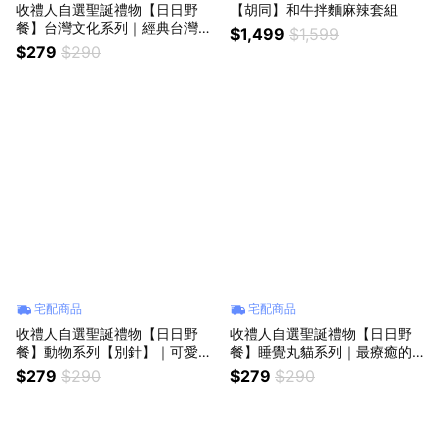
收禮人自選聖誕禮物【日日野
【胡同】和牛拌麵麻辣套組
餐】台灣文化系列｜經典台灣小
$1,499
$1,599
物，荒唐可愛❤️
$279
$290
宅配商品
宅配商品
收禮人自選聖誕禮物【日日野
收禮人自選聖誕禮物【日日野
餐】動物系列【別針】｜可愛動
餐】睡覺丸貓系列｜最療癒的貓
物園大集合❤️
咪狀態就是睡覺睡成醬子！丸貓
$279
$290
$279
$290
❤️