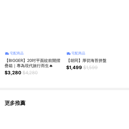
宅配商品
宅配商品
【BIGGER】20吋平面紋前開摺
【胡同】厚切海苔拼盤
疊箱｜專為現代旅行而生🔥
$1,499
$1,599
$3,280
$4,280
更多推薦
看更多