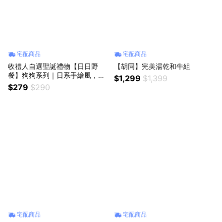
宅配商品
宅配商品
收禮人自選聖誕禮物【日日野
【胡同】完美湯乾和牛組
餐】狗狗系列｜日系手繪風，可
$1,299
$1,399
愛狗狗大集合😍
$279
$290
宅配商品
宅配商品