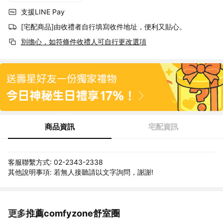
支援LINE Pay
[宅配商品]由收禮者自行填寫收件地址，便利又貼心。
別擔心，如符條件收禮人可自行更改選項
商品資訊
宅配資訊
客服聯繫方式: 02-2343-2338
其他說明事項: 若無人接聽請以文字詢問，謝謝!
更多推薦comfyzone舒室圈
看更多