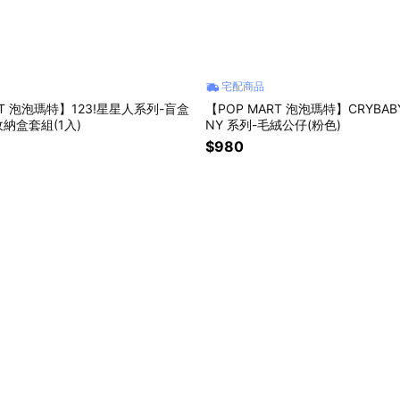
宅配商品
RT 泡泡瑪特】123!星星人系列-盲盒
【POP MART 泡泡瑪特】CRYBABY 
納盒套組(1入)
NY 系列-毛絨公仔(粉色)
$980