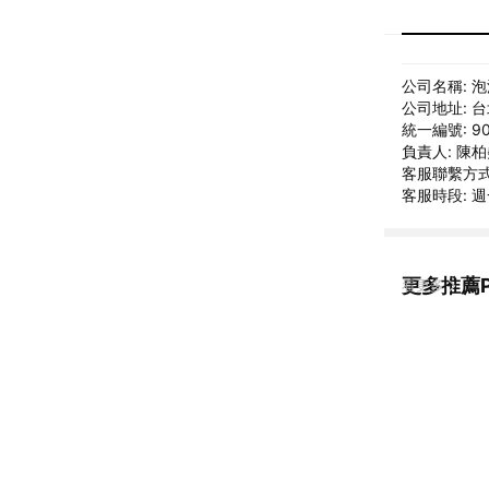
公司名稱: 
公司地址: 
統一編號: 90
負責人: 陳
客服聯繫方式: 
客服時段: 週一
更多推薦P
看更多