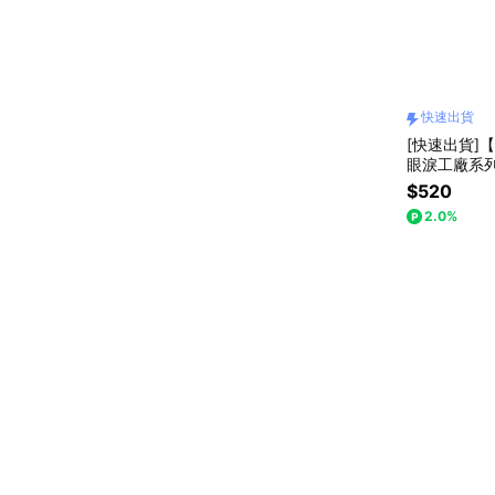
快速出貨
[快速出貨]【
眼淚工廠系列
$520
2.0%