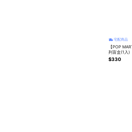
宅配商品
【POP MA
列盲盒(1入)
$330