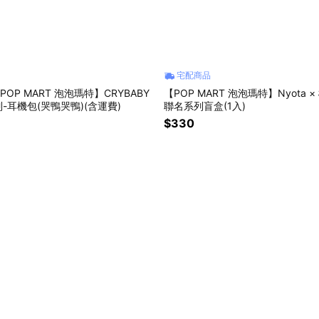
宅配商品
POP MART 泡泡瑪特】CRYBABY
【POP MART 泡泡瑪特】Nyota 
-耳機包(哭鴨哭鴨)(含運費)
聯名系列盲盒(1入)
$330