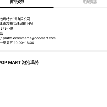
商品資訊
宅配資訊
泡泡瑪特台˙灣有限公司
台北市萬華區峨嵋街14號
379449
柏堯
pmtw-ecommerce@popmart.com
至周五 10:00~18:00
OP MART 泡泡瑪特