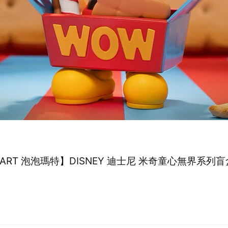
MART 泡泡瑪特】DISNEY 迪士尼 米奇童心無界系列盲