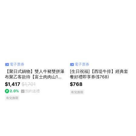
電子票券
電子票券
【聚日式鍋物】雙人牛豬雙拼瀑
[生日祝福]【西堤牛排】經典套
布聚乙客款待【富士肉肉山1
餐好禮即享券($768)
份】好禮即享券(一次抵用型)
$1,417
$1,701
$768
2.0%
預約送禮
有兌換期
有兌換期