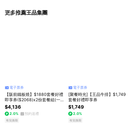
更多推薦王品集團
看更多
電子票券
電子票券
【阪前鐵板燒】$1880套餐好禮
[聚餐時光]【王品牛排】$1,749
即享券($2068)x2份套餐組(一次
套餐好禮即享券
抵用)(限內用)
$4,136
$1,749
2.0%
預約送禮
2.0%
有兌換期
有兌換期