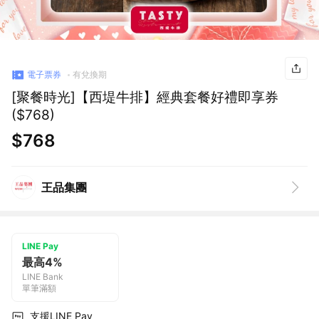
電子票券
有兌換期
[聚餐時光]【西堤牛排】經典套餐好禮即享券
($768)
$768
王品集團
LINE Pay
最高4%
LINE Bank
單筆滿額
支援LINE Pay