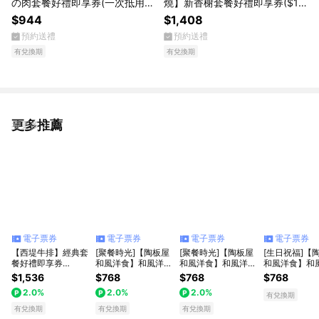
の肉套餐好禮即享券(一次抵用)
燒】新香榭套餐好禮即享券($14
(限內用)
08)(一次抵用)(限內用)
$944
$1,408
預約送禮
預約送禮
有兌換期
有兌換期
更多推薦
看更多
電子票券
電子票券
電子票券
電子票券
【西堤牛排】經典套
[聚餐時光]【陶板屋
[聚餐時光]【陶板屋
[生日祝福]【
餐好禮即享券
和風洋食】和風洋食
和風洋食】和風洋食
和風洋食】和
($768)2份套餐組(一
套餐好禮即享券
套餐好禮即享券
套餐好禮即享
$1,536
$768
$768
$768
次抵用)(限內用)
($768)
($768)(一次需購買2
($768)
2.0%
2.0%
2.0%
張)
有兌換期
有兌換期
有兌換期
有兌換期