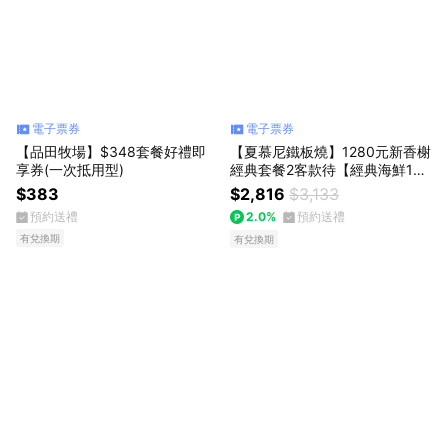
電子票券
電子票券
【品田牧場】$348套餐好禮即
【夏慕尼鐵板燒】1280元新香榭
享券(一次抵用型)
經典套餐2客款待【經典海鮮1
份】好禮即享券(一次抵用型)
$383
$2,816
$3,133
預約送禮
2.0%
預約送禮
有兌換期
有兌換期