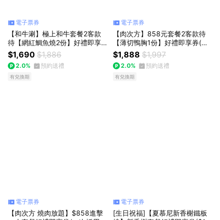
電子票券
電子票券
【和牛涮】極上和牛套餐2客款
【肉次方】858元套餐2客款待
待【網紅鯛魚燒2份】好禮即享
【薄切鴨胸1份】好禮即享券(一
券(一次抵用)
次抵用型)
$1,690
$1,886
$1,888
$1,997
2.0%
預約送禮
2.0%
預約送禮
有兌換期
有兌換期
電子票券
電子票券
【肉次方 燒肉放題】$858進擊
[生日祝福]【夏慕尼新香榭鐵板