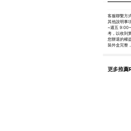
客服聯繫方式: 
其他說明事項: 
~週五 9:
考，以收到實
您辦退的權益
裝外盒完整，
更多推薦RO
看更多