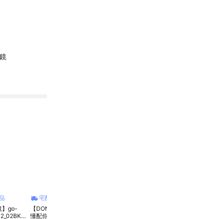
墨鏡
品
宅配商品
宅配商品
宅配商品
宅
】go-
【DON'T PANIC】
【SABRE賽柏】
【SABRE賽柏】
【日本
02_02BK-
懂配你 海洋環保材
MONARO 調光眼鏡
DUSTER PC 抗藍光
柏】S