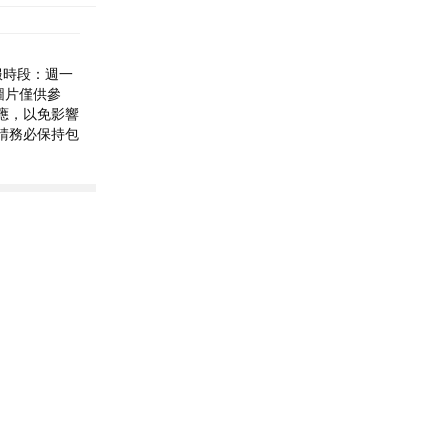
 客服時段：週一
品圖片僅供參
應，以免影響
請務必保持包