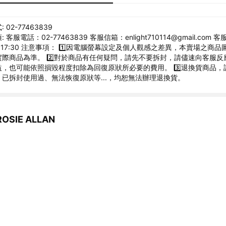
02-77463839
客服電話：02-77463839 客服信箱：enlight710114@gmail.com
00~17:30 注意事項： 1️⃣因電腦螢幕設定及個人觀感之差異，本賣場之商
際商品為準。 2️⃣對於商品有任何疑問，請先不要拆封，請儘速向客服反
，也可能依照損毀程度扣除為回復原狀所必要的費用。 3️⃣退換貨商品，
已拆封使用過、無法恢復原狀等...，均恕無法辦理退換貨。
SIE ALLAN