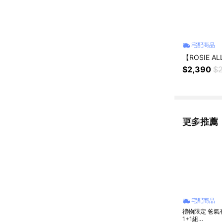
宅配商品
【ROSIE A
$2,390
$2
更多推薦
看更多
宅配商品
禮物限定 爸氣
1+1組