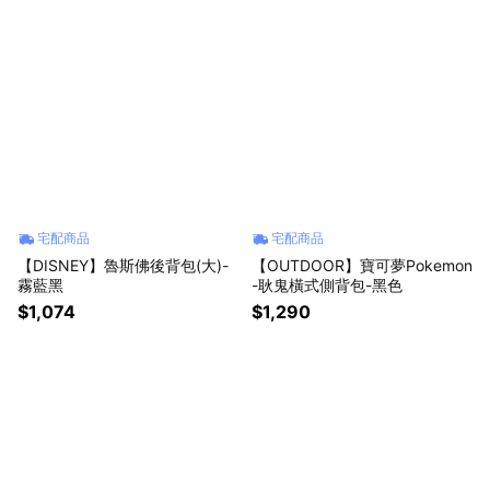
宅配商品
宅配商品
【DISNEY】魯斯佛後背包(大)-
【OUTDOOR】寶可夢Pokemon
霧藍黑
-耿鬼橫式側背包-黑色
$1,074
$1,290