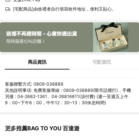
[宅配商品]由收禮者自行填寫收件地址，便利又貼心。
商品資訊
宅配資訊
客服聯繫方式: 0809-038889
其他說明事項: 免費客服專線 : 0809-038889(限市話撥打)，手機
另撥 : 04-2682-1361、04-26816611(須付費) (週一至週五上午
9：00~下午6：00，中午12：30~13：30休息時間)
更多推薦BAG TO YOU 百達遊
看更多