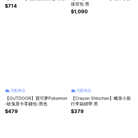
後背包 黑
$714
$1,090
宅配商品
宅配商品
【OUTDOOR】寶可夢Pokemon
【Crayon Shinchan】蠟筆小新
-耿鬼票卡零錢包-黑色
行李箱綁帶 黑
$479
$379