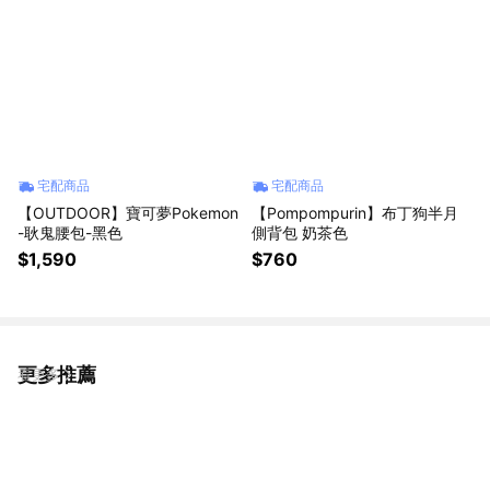
宅配商品
宅配商品
【OUTDOOR】寶可夢Pokemon
【Pompompurin】布丁狗半月
-耿鬼腰包-黑色
側背包 奶茶色
$1,590
$760
更多推薦
看更多