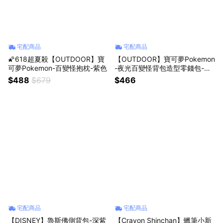
宅配商品
宅配商品
🌠618超夏殺【OUTDOOR】寶
【OUTDOOR】寶可夢Pokemon
可夢Pokemon-百變怪抱枕-紫色
-夜光百變怪背包造型零錢包-紫
色
$488
$679
$466
宅配商品
宅配商品
【DISNEY】魯斯佛側背包-深紫
【Crayon Shinchan】蠟筆小新