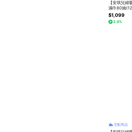
【安琪兒婦嬰
濕巾80抽(12
$1,099
2.0%
宅配商品
【安琪兒婦嬰