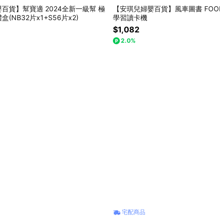
百貨】幫寶適 2024全新一級幫 極
【安琪兒婦嬰百貨】風車圖書 FOO
(NB32片x1+S56片x2)
學習讀卡機
$1,082
2.0%
宅配商品