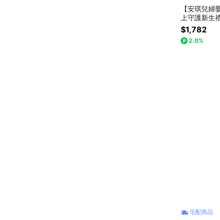
【安琪兒婦嬰
上守護新生禮盒
$1,782
2.0%
宅配商品