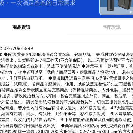
商品資訊
宅配資訊
02-7709-5899
: ◆配送辦法 ※配送服務僅限台灣本島，敬請見諒！ 完成付款後會儘速
流寄出，出貨時間3~7個工作天(不含例假日)。 以上為預估時間皆不含
貨時間仍以物流業者為主，造成不便敬請見諒 ◆注意事項 ・送禮訂單，
者地址，收件者可以至「我的 / 商品票券 / 點擊商品 / 填寫地址。 若在
址，則訂單將自動取消。 ◆鑑賞期及退貨注意事項 1.提供7天鑑賞期之權
慮期並非試用期)。若商品如經拆封、使用、以致缺乏完整性即失去再販售
2.退貨商品須為全新狀態且包裝完整商品（保持退貨商品、內外包裝、贈品
.若要退貨，請以原始包裝方式寄回，包含完整無損之外箱、商品、包裝紙，
原外箱已遺失，請另使用紙箱包覆於商品原廠包裝外，切勿直接於原包裝
做寄送。若原盒內所有物品有損壞或遺失，恕不接受退貨。 4.7天鑑賞
，如留有污漬、磨損、有異味、配件不全等，恕不接受退貨。 5.因電腦解
差差異，以收到的商品實品為準。 6.下單前欲確認貨量及任何問題歡迎使
假日賣場暫停回覆訊息及出貨。 ◆商家資訊 公司名稱:安琪兒婦嬰百貨 
號2樓 統一編號 : 86319700 客服電話 : 02-7709-5899 Line官方客服