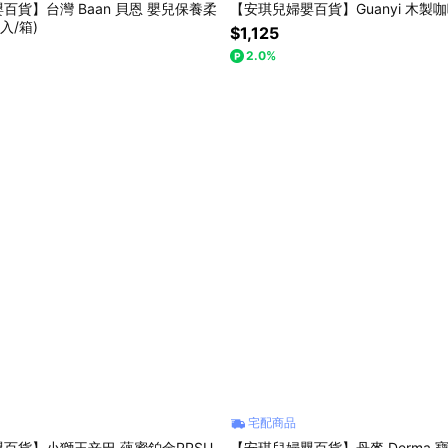
百貨】台灣 Baan 貝恩 嬰兒保養柔
【安琪兒婦嬰百貨】Guanyi 木製
入/箱)
$1,125
2.0%
宅配商品
百貨】小獅王辛巴 蘊蜜鉑金PPSU
【安琪兒婦嬰百貨】丹麥 Derma 