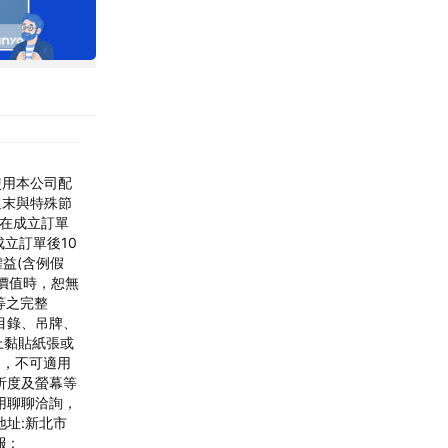
使用本公司配
週末與特殊節
若在成立訂單
成立訂單後10
益(含例假
價值時，恕無
等之完整
目錄、吊牌、
上黏貼紙張或
期，不可適用
析度及螢幕等
用聊聊洽詢，
地址:新北市
 :