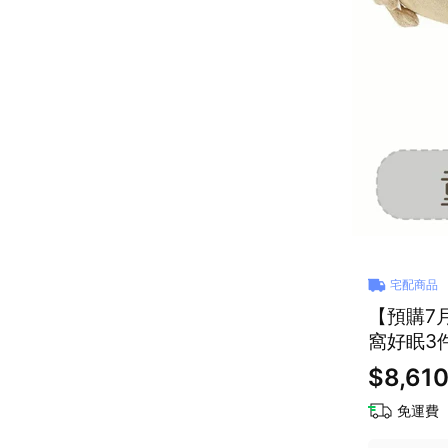
宅配商品
【預購7月
窩好眠3
$8,61
免運費