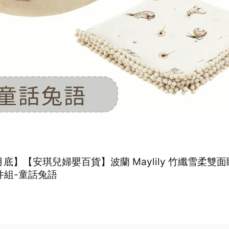
底】【安琪兒婦嬰百貨】波蘭 Maylily 竹纖雪柔雙面睡
件組-童話兔語
0