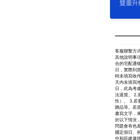
客服聯繫方式: 
其他說明事項
合的宅配通物
日，實際到
時未填寫收件
天內未填寫地
日，此為考
法退貨。 
性）。 3
贈品等。若
書寫文字，來
於以下情況
問題會有色
國定假日、例
中和區建康路10