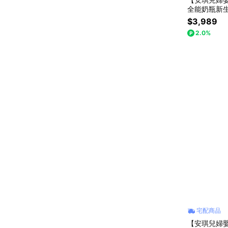
全能奶瓶新
$3,989
2.0%
宅配商品
【安琪兒婦嬰百