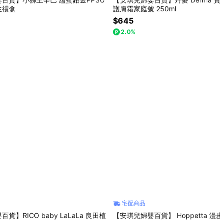
生禮盒
護膚霜家庭號 250ml
$645
2.0%
宅配商品
貨】RICO baby LaLaLa 良田植
【安琪兒婦嬰百貨】 Hoppetta 