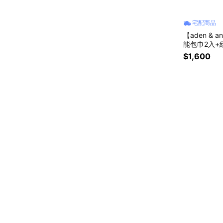
宅配商品
【aden & a
能包巾2入+
空米奇
$1,600