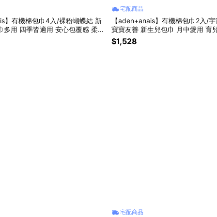
宅配商品
nais】有機棉包巾4入/裸粉蝴蝶結 新
【aden+anais】有機棉包巾2入/
巾多用 四季皆適用 安心包覆感 柔軟
寶寶友善 新生兒包巾 月中愛用 育
巾✨新生禮✨彌月禮✨育兒好物✨四
小被被 床單 ✨新生禮✨彌月禮✨育
$1,528
好物
宅配商品