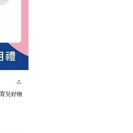
✨育兒好物