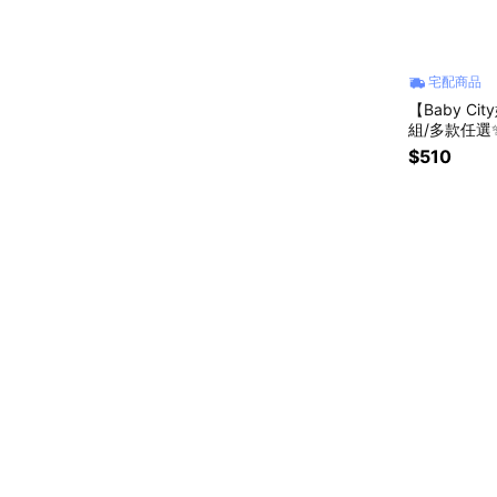
宅配商品
【Baby C
組/多款任選
好物
$510