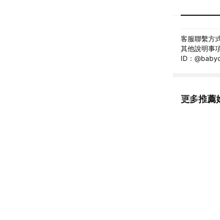
客服聯繫方式: 
其他說明事項: 
ID：@bab
更多推薦
看更多