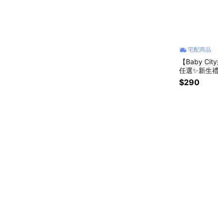
宅配商品
【Baby C
任選✨新生
$290