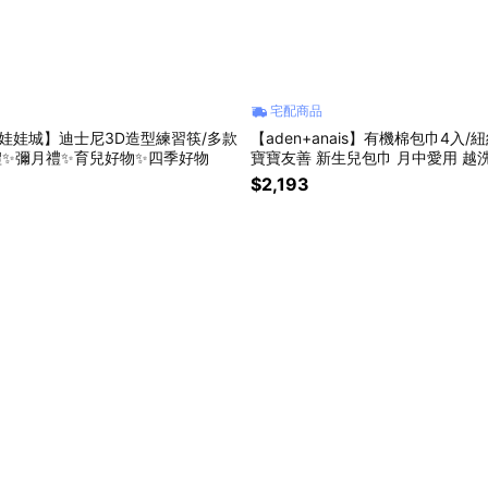
宅配商品
ity娃娃城】迪士尼3D造型練習筷/多款
【aden+anais】有機棉包巾4入/
禮✨彌月禮✨育兒好物✨四季好物
寶寶友善 新生兒包巾 月中愛用 越
小被被 ✨新生禮✨彌月禮✨育兒好
$2,193