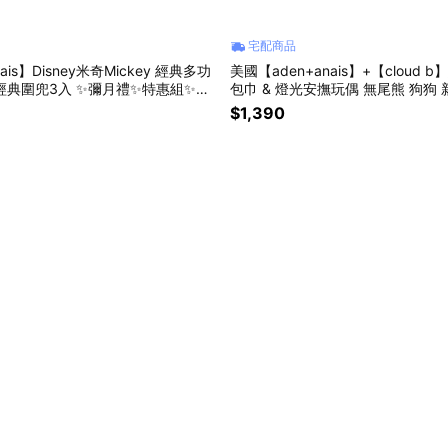
宅配商品
nais】Disney米奇Mickey 經典多功
美國【aden+anais】+【cloud
經典圍兜3入 ✨彌月禮✨特惠組✨星
包巾 & 燈光安撫玩偶 無尾熊 狗狗
彌月禮 中性✨新生禮✨彌月禮✨育
$1,390
好物