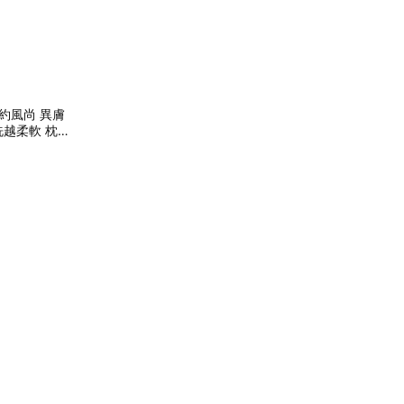
紐約風尚 異膚
洗越柔軟 枕巾
物✨四季好物