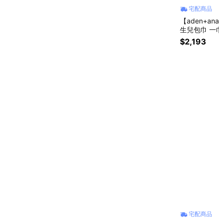
宅配商品
【aden+a
生兒包巾 一
小被被 哺乳
$2,193
季好物
宅配商品