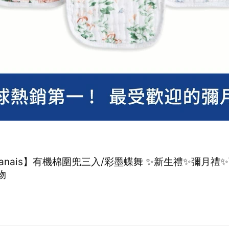
+anais】有機棉圍兜三入/彩墨蝶舞 ✨新生禮✨彌月禮
物