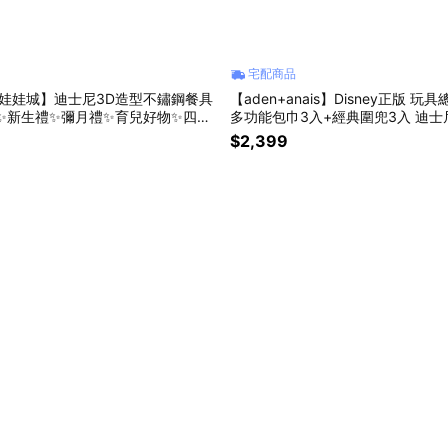
宅配商品
ity娃娃城】迪士尼3D造型不鏽鋼餐具
【aden+anais】Disney正版 玩
✨新生禮✨彌月禮✨育兒好物✨四季
多功能包巾3入+經典圍兜3入 迪士
寶用品 男寶✨新生禮✨彌月禮✨育
$2,399
好物