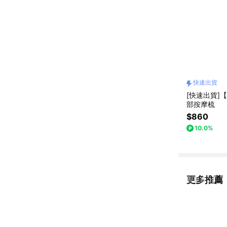
快速出貨
[快速出貨]【J
部按摩梳
$860
10.0%
更多推薦
看更多