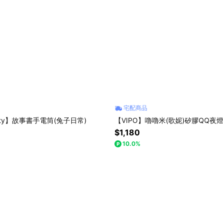
宅配商品
 Roty】故事書手電筒(兔子日常)
【VIPO】嚕嚕米(歌妮)矽膠QQ夜燈 (
$1,180
10.0%