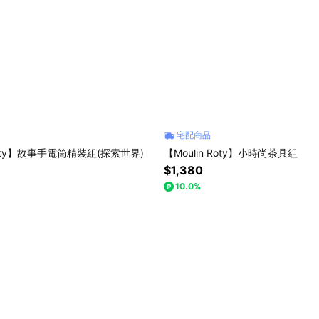
宅配商品
 Roty】故事手電筒精裝組(探索世界)
【Moulin Roty】小時尚茶具組
$1,380
10.0%