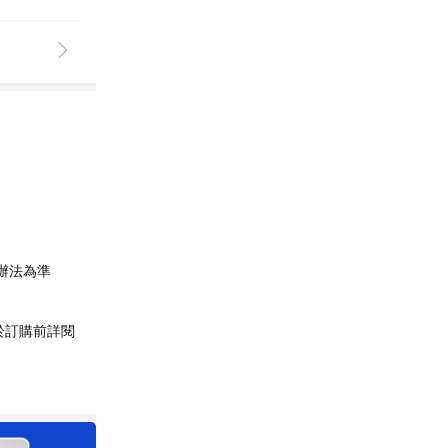
辦法為準
於訂購前詳閱