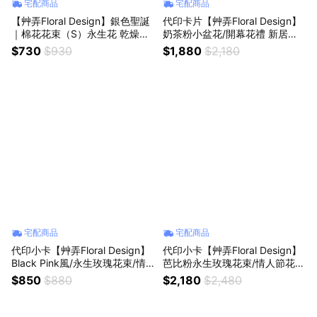
宅配商品
宅配商品
【艸弄Floral Design】銀色聖誕
代印卡片【艸弄Floral Design】
｜棉花花束（S）永生花 乾燥花
奶茶粉小盆花/開幕花禮 新居落
花束
成 生日禮物 永生花 乾燥花
$730
$930
$1,880
$2,180
宅配商品
宅配商品
代印小卡【艸弄Floral Design】
代印小卡【艸弄Floral Design】
Black Pink風/永生玫瑰花束/情
芭比粉永生玫瑰花束/情人節花束
人節花束 告白花束 慶祝花束 永
告白花束 週年紀念 永生花 乾燥
$850
$880
$2,180
$2,480
生花 乾燥花
花