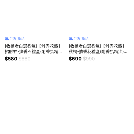
宅配商品
宅配商品
[收禮者自選香氣]【艸弄花藝】
[收禮者自選香氣]【艸弄花藝】
招財貓-擴香石禮盒(附香氛精油)
秋褐-擴香花禮盒(附香氛精油)｜
｜生日禮物 情人節禮物 閨蜜贈
生日禮物 情人節禮物 閨蜜贈禮
$580
$880
$690
$990
禮 紓壓小物
紓壓小物 永生花 乾燥花