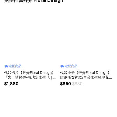
更多推薦艸弄 Floral Design
宅配商品
宅配商品
代印卡片【艸弄Floral Design】
代印小卡【艸弄Floral Design】
「盅」情於你-玻璃盅永生花｜開
維納斯女神款/單朵永生玫瑰花
幕花禮 新居落成 生日禮物 周年
束/告白花束 情人節花束 感謝花
$1,880
$850
$880
紀念 永生花 乾燥花
束 永生花 乾燥花