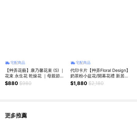
宅配商品
宅配商品
【艸弄花藝】康乃馨花束 (S) ｜
代印卡片【艸弄Floral Design】
花束 永生花 乾燥花 ｜母親節禮
奶茶粉小盆花/開幕花禮 新居落
物 母親節花束
成 生日禮物 永生花 乾燥花
$880
$980
$1,880
$2,180
更多推薦
看更多