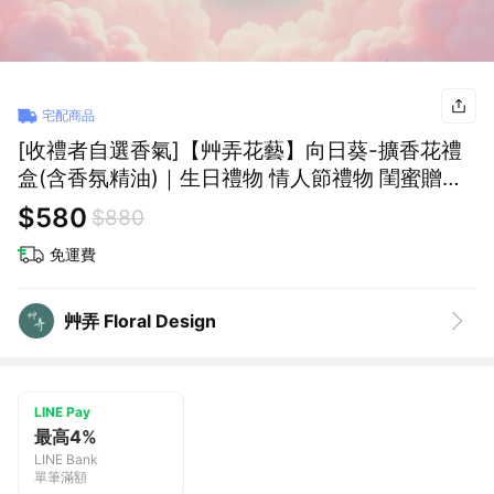
宅配商品
[收禮者自選香氣]【艸弄花藝】向日葵-擴香花禮
盒(含香氛精油)｜生日禮物 情人節禮物 閨蜜贈禮
紓壓小物 永生花 乾燥花
$580
$880
免運費
艸弄 Floral Design
LINE Pay
最高4%
LINE Bank
單筆滿額