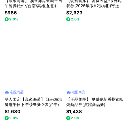
【漢來海港】 漢來海港餐廳平日
【饗賓餐旅】 饗食天堂-假日晚
午餐券(台中/台南/高雄通用)(寄
餐券(2026年版)(2張/組)(寄送實
送實體票券)
體票券)
$986
$2,623
2.0%
2.0%
宅配商品
宅配商品
雙人限定【漢來海港】 漢來海港
【王品集團】 夏慕尼新香榭鐵板
餐廳平日下午茶餐券 2張(台中/
燒商品券(實體商品券)
台南/高雄通用)(寄送實體票券)
$1,630
$1,438
2.0%
2.0%