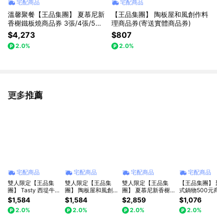
宅配商品
宅配商品
溫馨聚餐【王品集團】 夏慕尼新
【王品集團】 陶板屋和風創作料
香榭鐵板燒商品券 3張/4張/5張/
理商品券(寄送實體商品券)
10張組(寄送實體商品券)
$4,273
$807
2.0%
2.0%
更多推薦
看更多
宅配商品
宅配商品
宅配商品
宅配商品
雙人限定【王品集
雙人限定【王品集
雙人限定【王品集
【王品集團】 
團】 Tasty 西堤牛排
團】 陶板屋和風創
團】 夏慕尼新香榭
式鍋物500元
商品券 2張(寄送實
作料理商品券 2張
鐵板燒商品券 2張
(2張/組)(寄
$1,584
$1,584
$2,859
$1,076
體商品券)
(寄送實體商品券)
(寄送實體商品券)
券)
2.0%
2.0%
2.0%
2.0%