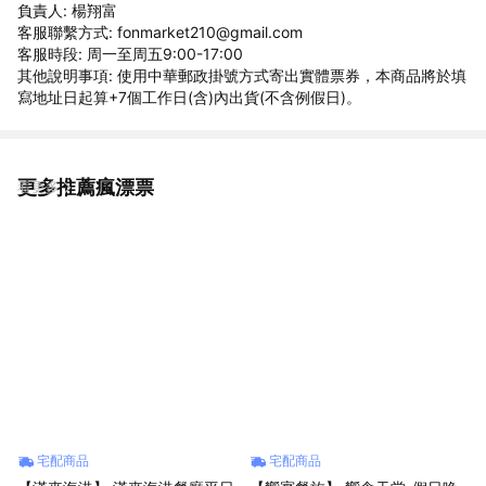
負責人: 楊翔富
客服聯繫方式: fonmarket210@gmail.com
客服時段: 周一至周五9:00-17:00
其他說明事項: 使用中華郵政掛號方式寄出實體票券，本商品將於填
寫地址⽇起算+7個⼯作⽇(含)內出貨(不含例假日)。
更多推薦瘋漂票
看更多
宅配商品
宅配商品