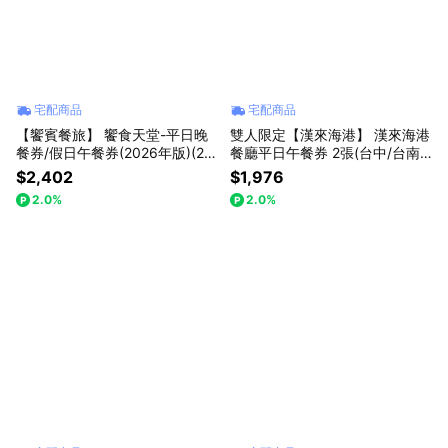
宅配商品
宅配商品
【饗賓餐旅】 饗食天堂-平日晚
雙人限定【漢來海港】 漢來海港
餐券/假日午餐券(2026年版)(2
餐廳平日午餐券 2張(台中/台南/
張/組)(寄送實體票券)
高雄通用)(寄送實體票券)
$2,402
$1,976
2.0%
2.0%