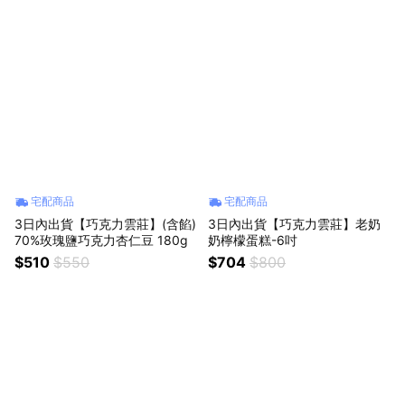
宅配商品
宅配商品
3日內出貨【巧克力雲莊】(含餡)
3日內出貨【巧克力雲莊】老奶
70%玫瑰鹽巧克力杏仁豆 180g
奶檸檬蛋糕-6吋
$510
$550
$704
$800