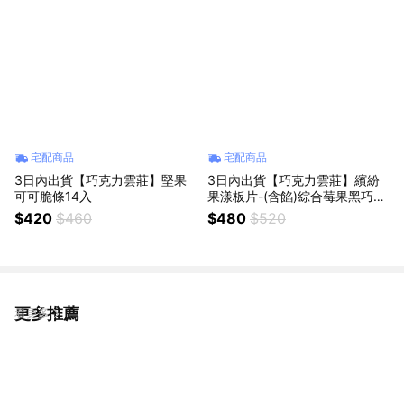
宅配商品
宅配商品
3日內出貨【巧克力雲莊】堅果
3日內出貨【巧克力雲莊】繽紛
可可脆條14入
果漾板片-(含餡)綜合莓果黑巧克
力
$420
$460
$480
$520
更多推薦
看更多