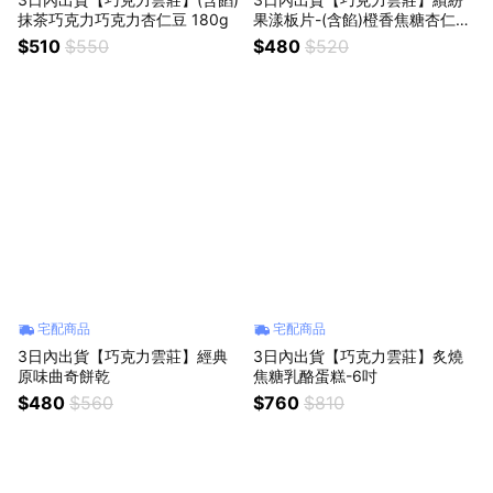
抹茶巧克力巧克力杏仁豆 180g
果漾板片-(含餡)橙香焦糖杏仁豆
黑巧克力
$510
$550
$480
$520
宅配商品
宅配商品
3日內出貨【巧克力雲莊】經典
3日內出貨【巧克力雲莊】炙燒
原味曲奇餅乾
焦糖乳酪蛋糕-6吋
$480
$560
$760
$810