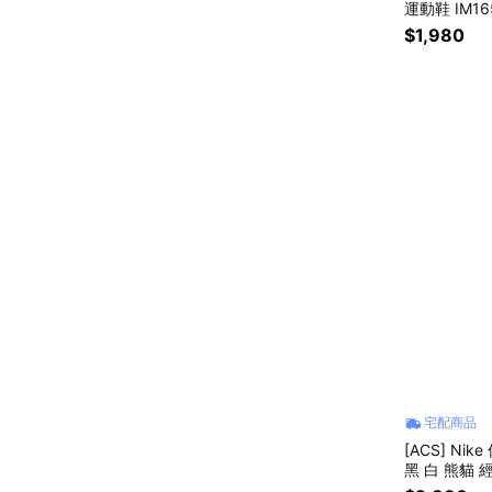
運動鞋 IM16
$1,980
宅配商品
[ACS] Nik
黑 白 熊貓 經