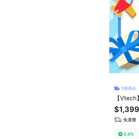
宅配商品
【Vtec
$1,39
免運費
2.0%