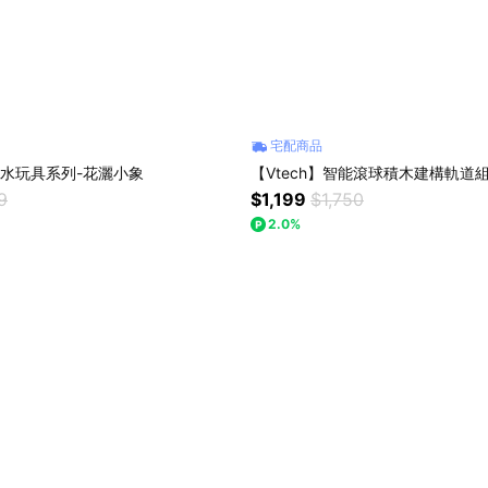
宅配商品
】戲水玩具系列-花灑小象
【Vtech】智能滾球積木建構軌道
9
$1,199
$1,750
2.0%