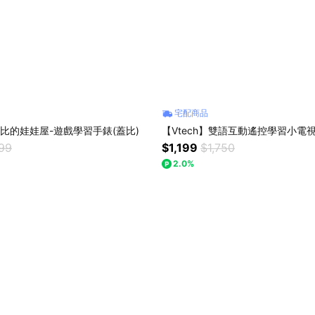
宅配商品
】蓋比的娃娃屋-遊戲學習手錶(蓋比)
【Vtech】雙語互動遙控學習小電
299
$1,199
$1,750
2.0%