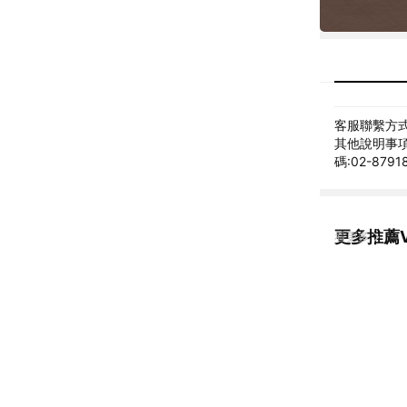
客服聯繫方式: 
其他說明事項:
碼:02-8791
更多推薦V
看更多