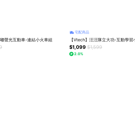
宅配商品
】嘟嘟聲光互動車-連結小火車組
【Vtech】汪汪隊立大功-互動學習
9
$1,099
$1,599
2.0%