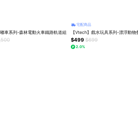
宅配商品
】嘟嘟車系列-森林電動火車鐵路軌道組
【Vtech】戲水玩具系列-漂浮動物
,500
$499
$699
2.0%