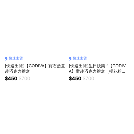
快速出貨
快速出貨
[快速出貨]【GODIVA】寶石藍童
[快速出貨]生日快樂.ᐟ【GODIV
趣巧克力禮盒
A】童趣巧克力禮盒（櫻花粉／
糖果紅／微風藍／寶石藍）
$450
$700
$450
$700