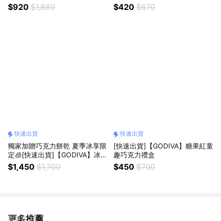
片裝
巧克力豆／黑巧克力豆／咖啡牛
$920
$1,880
$420
$670
奶巧克力豆／薄荷黑巧克力豆）
快速出貨
快速出貨
獨家加贈巧克力餅乾 夏季冰享限
[快速出貨]【GODIVA】糖果紅童
定🧊[快速出貨]【GODIVA】冰享
趣巧克力禮盒
綜合口味巧克力禮盒12顆裝 (含
$1,450
$1,700
$450
$700
餡)
更多推薦
看更多