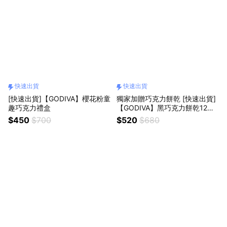
快速出貨
快速出貨
[快速出貨]【GODIVA】櫻花粉童
獨家加贈巧克力餅乾 [快速出貨]
趣巧克力禮盒
【GODIVA】黑巧克力餅乾12片
裝
$450
$700
$520
$680