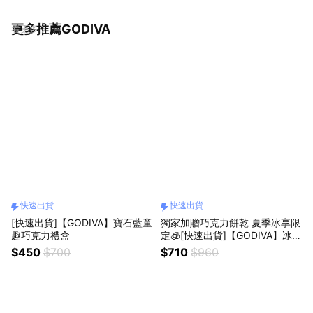
更多推薦GODIVA
看更多
快速出貨
快速出貨
[快速出貨]【GODIVA】寶石藍童
獨家加贈巧克力餅乾 夏季冰享限
趣巧克力禮盒
定🧊[快速出貨]【GODIVA】冰享
香桃白巧克力禮盒6顆裝 (含餡)
$450
$700
$710
$960