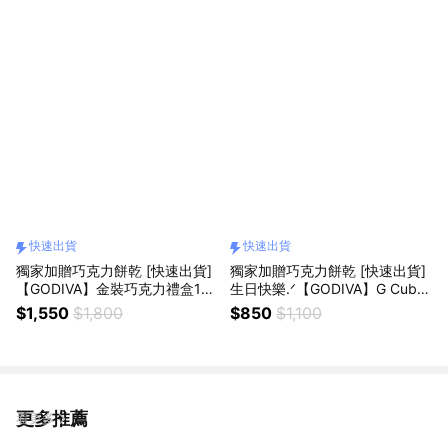
組（牛奶巧克力／黑巧克力／白
巧克力／焦糖白巧克力內餡／紅
寶石巧克力內餡）
快速出貨
快速出貨
獨家加贈巧克力餅乾 [快速出貨]
獨家加贈巧克力餅乾 [快速出貨]
【GODIVA】金裝巧克力禮盒15
生日快樂.ᐟ【GODIVA】G Cube
顆裝(含片裝)
松露巧克力小貨車鐵盒10顆裝
$1,550
$1,800
$850
$1,100
（粉色／藍色）
更多推薦
看更多