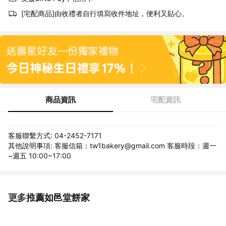
[宅配商品]由收禮者自行填寫收件地址，便利又貼心。
商品資訊
宅配資訊
客服聯繫方式: 04-2452-7171
其他說明事項: 客服信箱：tw1bakery@gmail.com 客服時段：週一
~週五 10:00~17:00
更多推薦如邑堂餅家
看更多