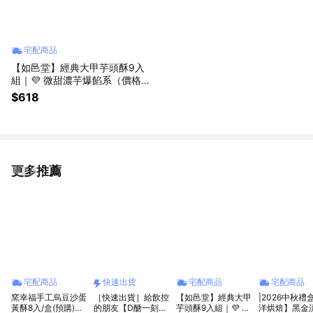
宅配商品
【如邑堂】經典大甲芋頭酥9入
組｜💜 微甜濃芋爆餡系（價格已
含運費）
$618
更多推薦
看更多
宅配商品
快速出貨
宅配商品
宅配商品
窯幸福手工烏豆沙蛋
［快速出貨］給飲控
【如邑堂】經典大甲
|2026中秋禮
黃酥8入/盒(預購)中
的朋友【D醣一刻】
芋頭酥9入組｜💜 微
洋烘焙】黑金