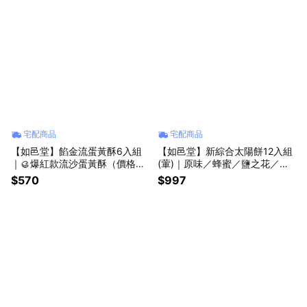
宅配商品
宅配商品
【如邑堂】餡金流蛋黃酥6入組
【如邑堂】新綜合太陽餅12入組
｜🥮爆紅款流沙蛋黃酥（價格已
(葷)｜原味／蜂蜜／鹽之花／鐵
含運費）
觀音各3顆，一次滿足💖
$570
$997