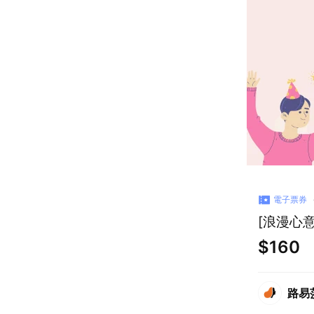
電子票券
[浪漫心
$160
路易