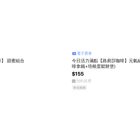
電子票券
】 甜蜜組合
今日活力滿點【路易莎咖啡】元氣組
啡拿鐵+培根蛋鬆餅堡)
$155
預約送禮
有兌換期