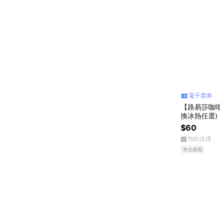
電子票券
【路易莎咖啡
換冰熱任選)
$60
預約送禮
有兌換期