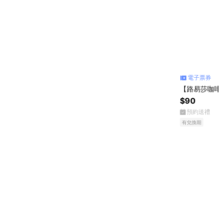
電子票券
【路易莎咖啡
$90
預約送禮
有兌換期