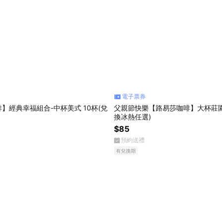
電子票券
】經典幸福組合-中杯美式 10杯(兌
父親節快樂【路易莎咖啡】大杯莊園
換冰熱任選)
$85
預約送禮
有兌換期