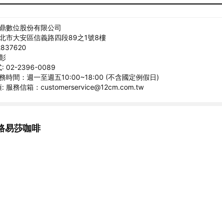
睿鼎數位股份有限公司
台北市大安區信義路四段89之1號8樓
837620
衍彰
02-2396-0089
務時間：週一至週五10:00~18:00 (不含國定例假日)
服務信箱：customerservice@12cm.com.tw
路易莎咖啡