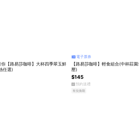
電子票券
著你【路易莎咖啡】大杯四季翠玉鮮
【路易莎咖啡】輕食組合(中杯莊園
熱任選)
壓)
$145
預約送禮
有兌換期