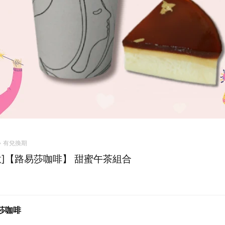
有兌換期
意]【路易莎咖啡】 甜蜜午茶組合
莎咖啡