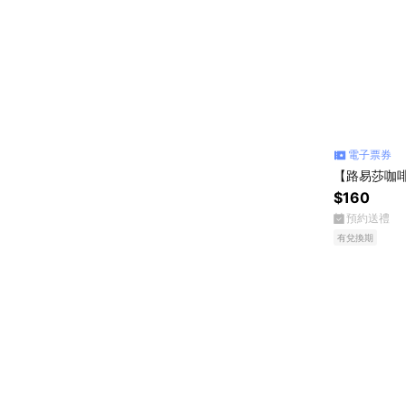
電子票券
【路易莎咖啡
$160
預約送禮
有兌換期