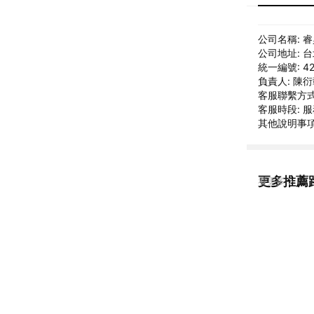
公司名稱: 
公司地址: 
統一編號: 42
負責人: 陳
客服聯繫方式: 
客服時段: 服
其他說明事項: 
更多推薦
看更多