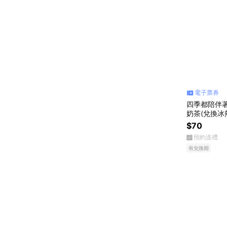
電子票券
四季都陪伴
奶茶(兌換冰
$70
預約送禮
有兌換期