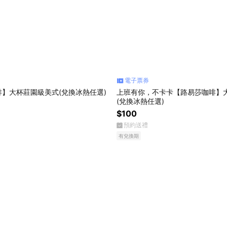
電子票券
】大杯莊園級美式(兌換冰熱任選)
上班有你，不卡卡【路易莎咖啡】
(兌換冰熱任選)
$100
預約送禮
有兌換期