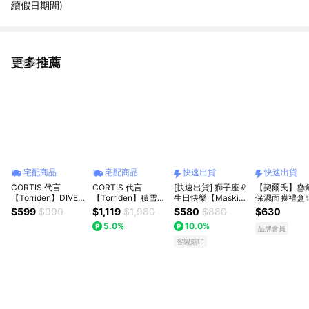
續假日期間)
更多推薦
看更多
宅配商品
宅配商品
快速出貨
快速出貨
CORTIS 代言
CORTIS 代言
[快速出貨] 獅子座♌
【契爾氏】🎂
【Torriden】DIVE-
【Torriden】積雪草
生日快樂【Masking
保濕面膜禮盒
IN 5D 微分子玻尿酸
舒緩面膜 10 入+棉
膜靚】[收禮者可自
座生日快樂｜L
$599
$990
$1,119
$1,980
$580
$880
$630
保濕面膜 10 入
片組
選] 面膜 7片裝｜客
禮物獨家[快速
5.0%
10.0%
製卡片 生日 閨蜜 女
品牌會員
友 朋友 禮物 保養 漂
客製刻印
亮