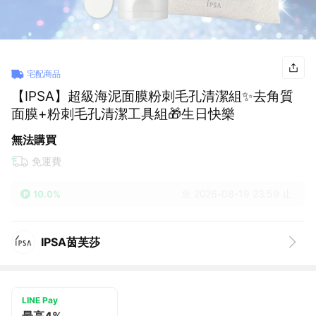
宅配商品
【IPSA】超級海泥面膜粉刺毛孔清潔組✨去角質
面膜+粉刺毛孔清潔工具組🎁生日快樂
無法購買
免運費
至 2026-08-19 23:59 止
10.0%
IPSA茵芙莎
LINE Pay