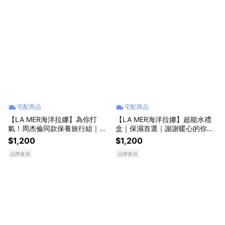
宅配商品
宅配商品
【LA MER海洋拉娜】為你打
【LA MER海洋拉娜】超能水禮
氣！周杰倫同款保養旅行組｜應
盒｜保濕首選｜謝謝暖心的你｜
援禮物｜超能水｜保濕首選
父親節頂級保養獻禮
$1,200
$1,200
品牌會員
品牌會員