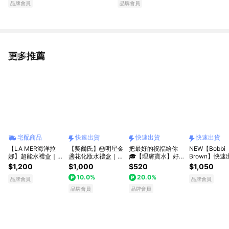
品牌會員
品牌會員
更多推薦
看更多
宅配商品
快速出貨
快速出貨
快速出貨
【LA MER海洋拉
【契爾氏】🎂明星金
把最好的祝福給你
NEW【Bobbi
娜】超能水禮盒｜保
盞花化妝水禮盒｜獅
🎓【理膚寶水】好
Brown】快速
濕首選｜謝謝暖心的
子座生日快樂[快速
運陪伴禮｜B5+全面
💝 完美的乳
$1,200
$1,000
$520
$1,050
你
出貨]
修復霜 好友旅行組
完美的你！｜
10.0%
20.0%
(小)｜生日禮物｜感
超完美乳霜 #
品牌會員
品牌會員
謝禮物｜畢業禮物｜
霜 壽星獻禮
品牌會員
品牌會員
快速出貨