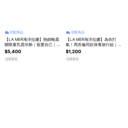
宅配商品
宅配商品
【LA MER海洋拉娜】熱銷晚霜
【LA MER海洋拉娜】為你打
贈限量乳霜吊飾｜寵愛自己｜醇
氣！周杰倫同款保養旅行組｜應
萃活膚晚霜15ml+經典乳霜3.5m
援禮物｜超能水｜保濕首選｜父
$5,400
$1,200
l+超能水15ml | 生日禮物
親節頂級保養獻禮
品牌會員
品牌會員