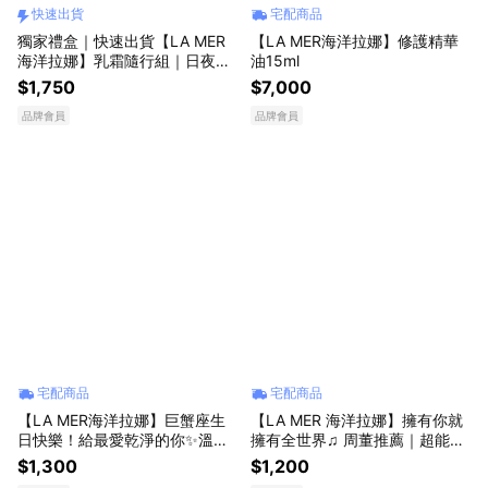
快速出貨
宅配商品
獨家禮盒｜快速出貨【LA MER
【LA MER海洋拉娜】修護精華
海洋拉娜】乳霜隨行組｜日夜乳
油15ml
霜｜經典乳霜x舒芙乳霜｜女友
$1,750
$7,000
禮物｜送女友｜生日禮物推薦｜
品牌會員
品牌會員
收禮者自選
宅配商品
宅配商品
【LA MER海洋拉娜】巨蟹座生
【LA MER 海洋拉娜】擁有你就
日快樂！給最愛乾淨的你✨溫和
擁有全世界♫ 周董推薦｜超能水
潔顏旅行組
買大贈小｜父親節頂級保養獻禮
$1,300
$1,200