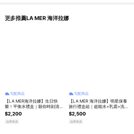
更多推薦LA MER 海洋拉娜
看更多
宅配商品
宅配商品
【LA MER海洋拉娜】生日快
【LA MER 海洋拉娜】明星保養
樂！平衡水禮盒｜願你時刻清爽
旅行禮盒組｜超能水+乳霜+洗面
自信
乳 ｜生日禮物 送男友 送女友
$2,200
$2,500
品牌會員
品牌會員