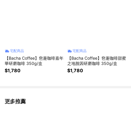
宅配商品
宅配商品
【Bacha Coffee】夿萐咖啡嘉年
【Bacha Coffee】夿萐咖啡甜蜜
華研磨咖啡 350g/盒
之地脫因研磨咖啡 350g/盒
$1,780
$1,780
更多推薦
看更多