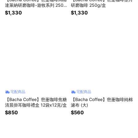
達萊納研磨咖啡-遊牧系列 250
研磨咖啡 250g/盒
g/盒
$1,330
$1,330
宅配商品
宅配商品
【Bacha Coffee】夿萐咖啡焦糖
【Bacha Coffee】夿萐咖啡純棉
清晨掛耳咖啡禮盒 12袋x12克/盒
濾布 (大)
$850
$560