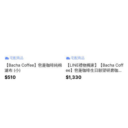
宅配商品
宅配商品
【Bacha Coffee】夿萐咖啡純棉
【LINE禮物獨家】【Bacha Coff
濾布 (小)
ee】夿萐咖啡生日願望研磨咖
啡-遊牧系列 250g/盒
$510
$1,330