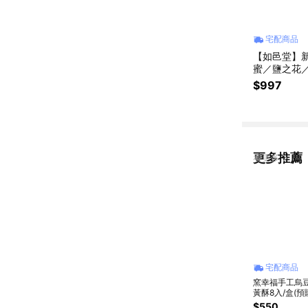
宅配商品
【如邑堂】新
蜜／鹽之花／
$997
更多推薦
看更多
宅配商品
窯幸福手工烏
黃酥8入/盒(預
秋預購
$550