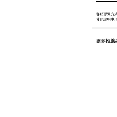
客服聯繫方式: 
其他說明事項: 
更多推薦
看更多