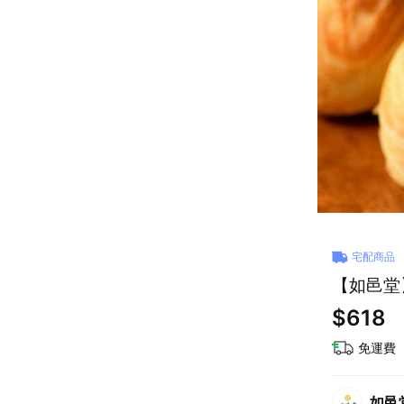
宅配商品
【如邑堂
$618
免運費
如邑