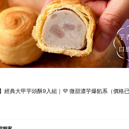
】經典大甲芋頭酥9入組｜💜 微甜濃芋爆餡系（價格
堂餅家