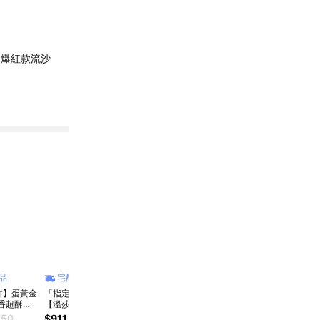
爆紅款流沙
品
宅配商品
宅配商品
宅配商品
宅
餅】蛋黃金
「指定區間出貨」
【中秋預購】阿聰師
【振頤軒】金典禮盒
【中
香超酥口
【溫莎堡】金韻舞月
中秋節禮盒 (芋頭酥
(原綠2/蛋黃2+金/土
犂記
禮盒(12入)【2026
蛋黃酥 鳳梨酥 常溫
2)
盒 買
750
$911
$599
$650
$680
$1,2