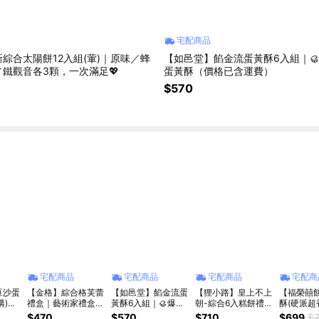
宅配商品
綜合太陽餅12入組(葷)｜原味／蜂
【如邑堂】餡金流蛋黃酥6入組｜
鐵觀音各3顆，一次滿足💖
蛋黃酥（價格已含運費）
$570
宅配商品
宅配商品
宅配商品
宅配商
豆沙蛋
【金格】綜合格芙蕾
【如邑堂】餡金流蛋
【狸小路】皇上不上
【福榮囍
購)中
禮盒｜藝術家禮盒｜
黃酥6入組｜🥮爆紅
朝-綜合6入糕餅禮盒
酥(硬派超
伴手禮｜生日禮物｜
款流沙蛋黃酥（價格
⎢中秋禮盒⎢
感)(12入)
$470
$570
$710
$699
$