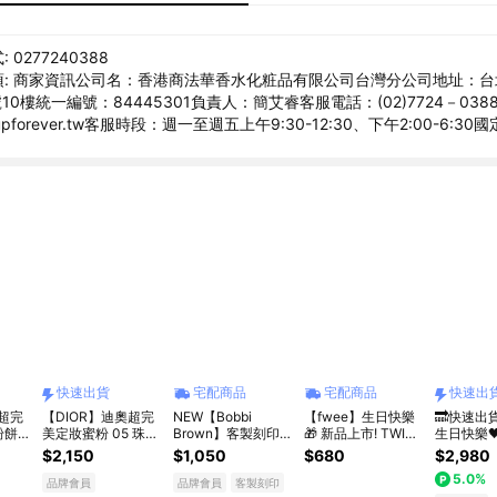
0277240388
: 商家資訊​ 公司名：香港商法華香水化粧品有限公司台灣分公司​ 地址：
10樓​ 統一編號：84445301​ 負責人：簡艾睿​ 客服電話：(02)7724－03
eupforever.tw​ 客服時段：週一至週五上午9:30-12:30、下午2:00-6:30
快速出貨
宅配商品
宅配商品
快速出
奧超完
【DIOR】迪奧超完
NEW【Bobbi
【fwee】生日快樂
🔜快速出
粉餅
美定妝蜜粉 05 珠光
Brown】客製刻印x
🎁 新品上市! TWICE
生日快樂🖤
者自選
粉 [快速出貨]
全新底妝救星⭐ 維他
女神同款持妝黑氣墊
粉氣墊｜
$2,150
$1,050
$680
$2,980
]
命超完美乳霜 15ml /
1入 贈1ml迷你妝前
色號｜享 
5.0%
50ml | 妝前乳推薦 |
乳(獨家禮盒)
體驗禮｜
品牌會員
品牌會員
客製刻印