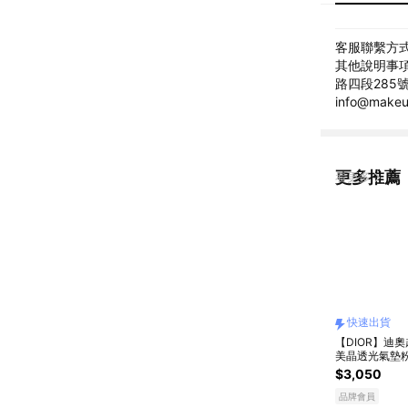
客服聯繫方式: 
其他說明事項
路四段285號
info@mak
更多推薦
看更多
快速出貨
【DIOR】迪
美晶透光氣墊
蝴蝶結 l 收禮
$3,050
色號 [快速出貨
品牌會員