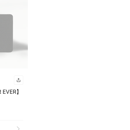
 EVER】