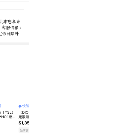
台北市忠孝東
88 客服信箱：
國定假日除外​
貨
快速出貨
宅配商品
快速出貨
快
貨【YSL】
【DIOR】迪奧保濕
Threads爆紅補妝神
風吹日曬☀️澆不熄妳
百元送
NO.1奢華
定妝噴霧 [快速出貨]
器【Muzigae
的光采🌹【Estee
秀】
收禮者自選
Mansion】波光鏡面
Lauder 雅詩蘭黛】
💖定
$1,350
$399
$1,200
$60
明星精華
蜜粉吸油面紙(鏡子X
粉持極致完美修護組
顏乳1
10.0%
送獅子座女
氣墊粉撲X蜜粉控油
🎁粉持久15ml+小棕
貨｜
品牌會員
品牌會員
品牌