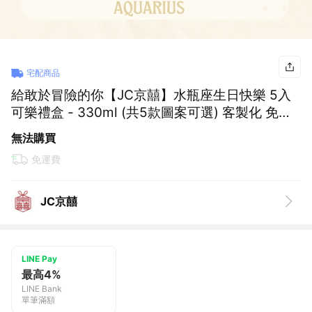
宅配商品
給敢於冒險的你【JC京囍】水瓶座生日快樂 5入
可樂禮盒 - 330ml (共5款圖案可選) 客製化 免費
刻字 女友 好友 獨一無二 生日禮物 慶生佈置 送禮
無法購買
推薦 創意 浪漫儀式感
免運費
JC京囍
LINE Pay
最高4%
LINE Bank
單筆滿額