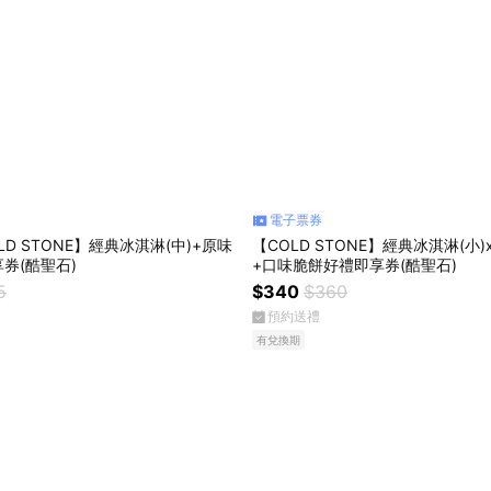
電子票券
D STONE】經典冰淇淋(中)+原味
【COLD STONE】經典冰淇淋(小)
券(酷聖石)
+口味脆餅好禮即享券(酷聖石)
5
$340
$360
預約送禮
有兌換期