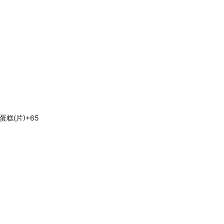
蛋糕(片)+65