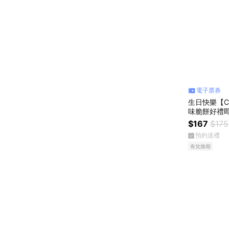
電子票券
生日快樂【CO
味脆餅好禮即
$167
$175
預約送禮
有兌換期