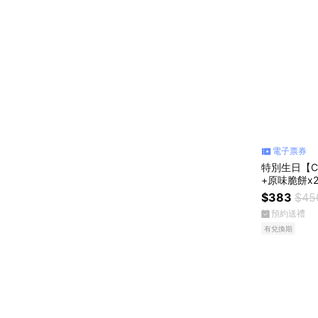
電子票券
特別生日【CO
+原味脆餅x
$383
$45
預約送禮
有兌換期