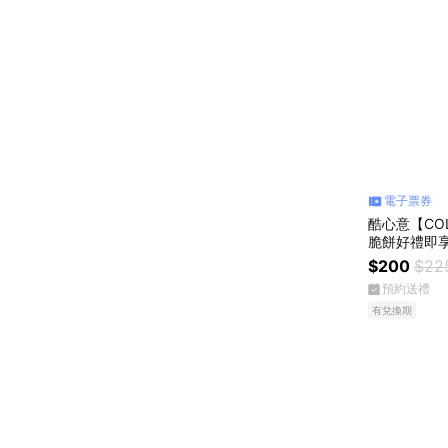
電子票券
酷心意【COL
脆餅好禮即享
$200
$22
預約送禮
有兌換期