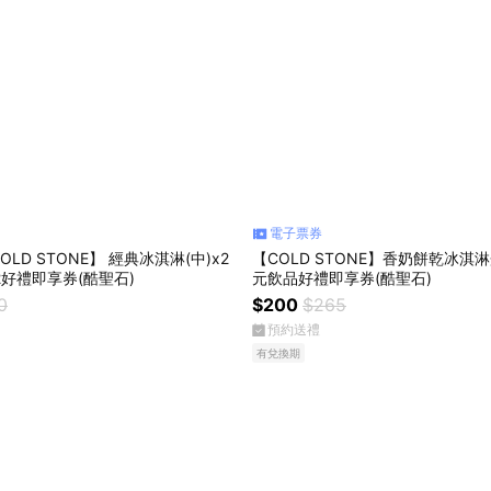
電子票券
LD STONE】 經典冰淇淋(中)x2
【COLD STONE】香奶餅乾冰淇淋
2好禮即享券(酷聖石)
元飲品好禮即享券(酷聖石)
0
$200
$265
預約送禮
有兌換期