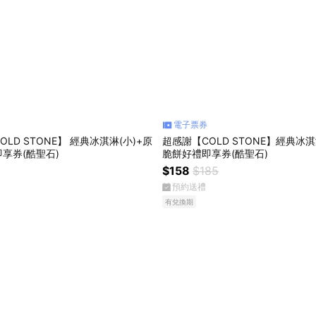
電子票券
LD STONE】 經典冰淇淋(小)+原
超感謝【COLD STONE】經典冰淇
享券(酷聖石)
脆餅好禮即享券(酷聖石)
$158
$185
預約送禮
有兌換期