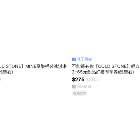
電子票券
D STONE】MINE享樂桶裝冰淇淋
不能苺有你【COLD STONE】經典
酷聖石)
2+65元飲品好禮即享券(酷聖石)
0
$275
$365
預約送禮
有兌換期