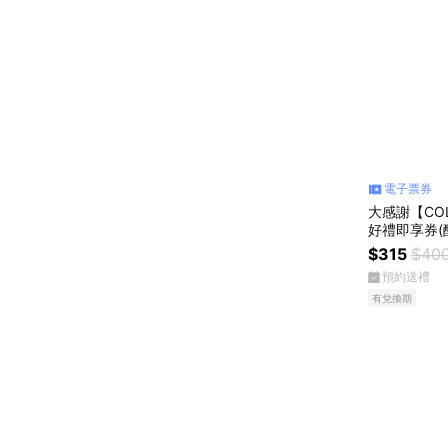
電子票券
大感謝【COL
好禮即享券(
$315
$40
預約送禮
有兌換期