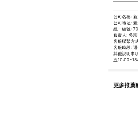
公司名稱: 
公司地址: 
統一編號: 70
負責人: 吳
客服聯繫方式: 
客服時段: 週
其他說明事項:
五10:00~1
更多推薦酷
看更多